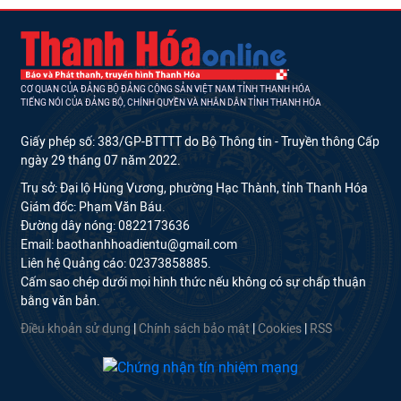
CƠ QUAN CỦA ĐẢNG BỘ ĐẢNG CỘNG SẢN VIỆT NAM TỈNH THANH HÓA
TIẾNG NÓI CỦA ĐẢNG BỘ, CHÍNH QUYỀN VÀ NHÂN DÂN TỈNH THANH HÓA
Giấy phép số: 383/GP-BTTTT do Bộ Thông tin - Truyền thông Cấp
ngày 29 tháng 07 năm 2022.
Trụ sở: Đại lộ Hùng Vương, phường Hạc Thành, tỉnh Thanh Hóa
Giám đốc: Phạm Văn Báu.
Đường dây nóng: 0822173636
Email: baothanhhoadientu@gmail.com
Liên hệ Quảng cáo: 02373858885.
Cấm sao chép dưới mọi hình thức nếu không có sự chấp thuận
bằng văn bản.
Điều khoản sử dụng
|
Chính sách bảo mật
|
Cookies
|
RSS