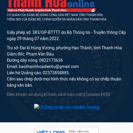
CƠ QUAN CỦA ĐẢNG BỘ ĐẢNG CỘNG SẢN VIỆT NAM TỈNH THANH HÓA
TIẾNG NÓI CỦA ĐẢNG BỘ, CHÍNH QUYỀN VÀ NHÂN DÂN TỈNH THANH HÓA
Giấy phép số: 383/GP-BTTTT do Bộ Thông tin - Truyền thông Cấp
ngày 29 tháng 07 năm 2022.
Trụ sở: Đại lộ Hùng Vương, phường Hạc Thành, tỉnh Thanh Hóa
Giám đốc: Phạm Văn Báu.
Đường dây nóng: 0822173636
Email: baothanhhoadientu@gmail.com
Liên hệ Quảng cáo: 02373858885.
Cấm sao chép dưới mọi hình thức nếu không có sự chấp thuận
bằng văn bản.
Điều khoản sử dụng
|
Chính sách bảo mật
|
Cookies
|
RSS
Phần mềm tòa