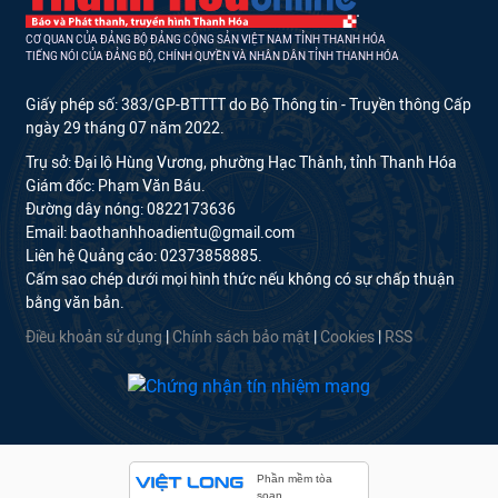
CƠ QUAN CỦA ĐẢNG BỘ ĐẢNG CỘNG SẢN VIỆT NAM TỈNH THANH HÓA
TIẾNG NÓI CỦA ĐẢNG BỘ, CHÍNH QUYỀN VÀ NHÂN DÂN TỈNH THANH HÓA
Giấy phép số: 383/GP-BTTTT do Bộ Thông tin - Truyền thông Cấp
ngày 29 tháng 07 năm 2022.
Trụ sở: Đại lộ Hùng Vương, phường Hạc Thành, tỉnh Thanh Hóa
Giám đốc: Phạm Văn Báu.
Đường dây nóng: 0822173636
Email: baothanhhoadientu@gmail.com
Liên hệ Quảng cáo: 02373858885.
Cấm sao chép dưới mọi hình thức nếu không có sự chấp thuận
bằng văn bản.
Điều khoản sử dụng
|
Chính sách bảo mật
|
Cookies
|
RSS
Phần mềm tòa
soạn