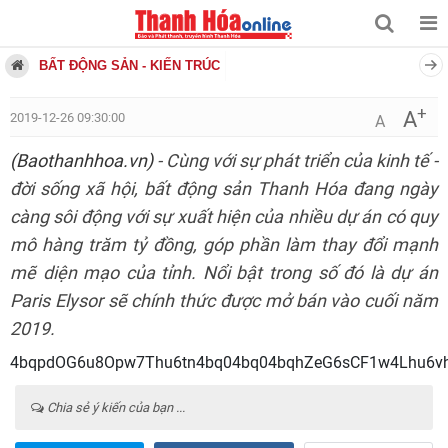
BẤT ĐỘNG SẢN - KIẾN TRÚC
+
A
2019-12-26 09:30:00
A
(Baothanhhoa.vn)
- Cùng với sự phát triển của kinh tế -
đời sống xã hội, bất động sản Thanh Hóa đang ngày
càng sôi động với sự xuất hiện của nhiều dự án có quy
mô hàng trăm tỷ đồng, góp phần làm thay đổi mạnh
mẽ diện mạo của tỉnh. Nổi bật trong số đó là dự án
Paris Elysor sẽ chính thức được mở bán vào cuối năm
2019.
4bqpdOG6u8Opw7Thu6tn4bq04bq
Chia sẻ ý kiến của bạn ...