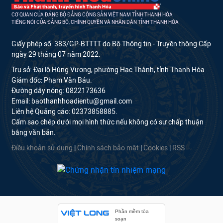
CƠ QUAN CỦA ĐẢNG BỘ ĐẢNG CỘNG SẢN VIỆT NAM TỈNH THANH HÓA
TIẾNG NÓI CỦA ĐẢNG BỘ, CHÍNH QUYỀN VÀ NHÂN DÂN TỈNH THANH HÓA
Giấy phép số: 383/GP-BTTTT do Bộ Thông tin - Truyền thông Cấp
ngày 29 tháng 07 năm 2022.
Trụ sở: Đại lộ Hùng Vương, phường Hạc Thành, tỉnh Thanh Hóa
Giám đốc: Phạm Văn Báu.
Đường dây nóng: 0822173636
Email: baothanhhoadientu@gmail.com
Liên hệ Quảng cáo: 02373858885.
Cấm sao chép dưới mọi hình thức nếu không có sự chấp thuận
bằng văn bản.
Điều khoản sử dụng
|
Chính sách bảo mật
|
Cookies
|
RSS
Phần mềm tòa
soạn