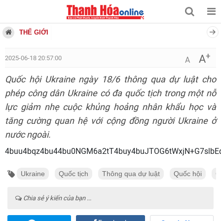
THẾ GIỚI
+
A
2025-06-18 20:57:00
A
Quốc hội Ukraine ngày 18/6 thông qua dự luật cho
phép công dân Ukraine có đa quốc tịch trong một nỗ
lực giảm nhẹ cuộc khủng hoảng nhân khẩu học và
tăng cường quan hệ với cộng đồng người Ukraine ở
nước ngoài.
4buu4bqz4bu44bu0NGM6a2tT4buy4buJTOG6tWxjN+G7slbE
Ukraine
Quốc tịch
Thông qua dự luật
Quốc hội
C
Chia sẻ ý kiến của bạn ...