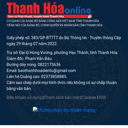
CƠ QUAN CỦA ĐẢNG BỘ ĐẢNG CỘNG SẢN VIỆT NAM TỈNH THANH HÓA
TIẾNG NÓI CỦA ĐẢNG BỘ, CHÍNH QUYỀN VÀ NHÂN DÂN TỈNH THANH HÓA
Giấy phép số: 383/GP-BTTTT do Bộ Thông tin - Truyền thông Cấp
ngày 29 tháng 07 năm 2022.
Trụ sở: Đại lộ Hùng Vương, phường Hạc Thành, tỉnh Thanh Hóa
Giám đốc: Phạm Văn Báu.
Đường dây nóng: 0822173636
Email: baothanhhoadientu@gmail.com
Liên hệ Quảng cáo: 02373858885.
Cấm sao chép dưới mọi hình thức nếu không có sự chấp thuận
bằng văn bản.
Điều khoản sử dụng
|
Chính sách bảo mật
|
Cookies
|
RSS