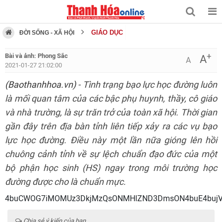
GIÁO DỤC
ĐỜI SỐNG - XÃ HỘI
+
Bài và ảnh: Phong Sắc
A
A
2021-01-27 21:02:00
(Baothanhhoa.vn)
- Tình trạng bạo lực học đường luôn
là mối quan tâm của các bậc phụ huynh, thầy, cô giáo
và nhà trường, là sự trăn trở của toàn xã hội. Thời gian
gần đây trên địa bàn tỉnh liên tiếp xảy ra các vụ bạo
lực học đường. Điều này một lần nữa gióng lên hồi
chuông cảnh tỉnh về sự lệch chuẩn đạo đức của một
bộ phận học sinh (HS) ngay trong môi trường học
đường được cho là chuẩn mực.
4buCWOG7iMOMUz3DkjMzQsONMHl
Chia sẻ ý kiến của bạn ...