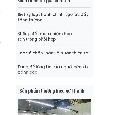
Minh bạch để giữ niềm tin
ễ
Siết kỷ luật hành chính, tạo lực đẩy
n
tăng trưởng
Không để trách nhiệm hòa
,
tan trong phối hợp
í
h
Tạo “lá chắn” bảo vệ trước thiên tai
à
h
Đừng để lòng tin của người bệnh bị
đánh cắp
à
Sản phẩm thương hiệu xứ Thanh
n
g