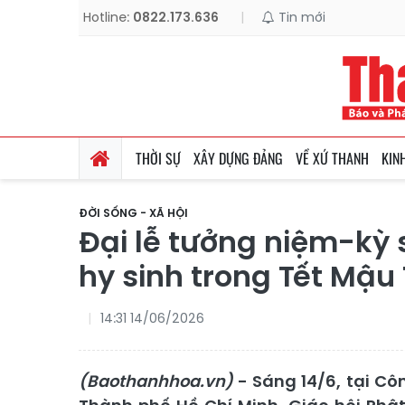
Hotline:
0822.173.636
|
Tin mới
THỜI SỰ
XÂY DỰNG ĐẢNG
VỀ XỨ THANH
KIN
ĐỜI SỐNG - XÃ HỘI
Đại lễ tưởng niệm-kỳ s
hy sinh trong Tết Mậu
14:31 14/06/2026
(Baothanhhoa.vn)
- Sáng 14/6, tại Cô