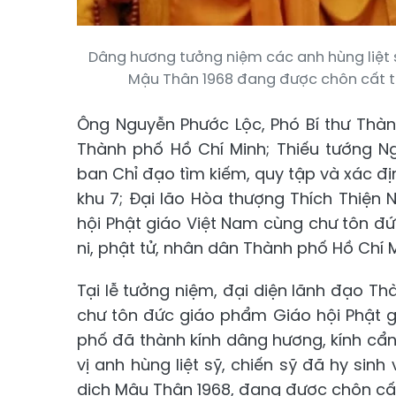
Dâng hương tưởng niệm các anh hùng liệt 
Mậu Thân 1968 đang được chôn cất tạ
Ông Nguyễn Phước Lộc, Phó Bí thư Thàn
Thành phố Hồ Chí Minh; Thiếu tướng N
ban Chỉ đạo tìm kiếm, quy tập và xác địn
khu 7; Đại lão Hòa thượng Thích Thiện 
hội Phật giáo Việt Nam cùng chư tôn đ
ni, phật tử, nhân dân Thành phố Hồ Chí 
Tại lễ tưởng niệm, đại diện lãnh đạo Th
chư tôn đức giáo phẩm Giáo hội Phật g
phố đã thành kính dâng hương, kính cẩ
vị anh hùng liệt sỹ, chiến sỹ đã hy si
dịch Mậu Thân 1968, đang được chôn cất