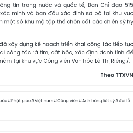
hông tin trong nước và quốc tế, Ban Chỉ đạo 51
 xác minh và ban đầu xác định sơ bộ tại khu vự
n một số khu mộ tập thể chôn cất các chiến sỹ h
đã xây dựng kế hoạch triển khai công tác tiếp tụ
khai công tác rà tìm, cất bốc, xác định danh tính đ
nằm tại khu vực Công viên Văn hóa Lê Thị Riêng./.
Theo TTXV
bào
#Phật giáo
#Việt nam
#Công viên
#Anh hùng liệt sỹ
#đại lễ