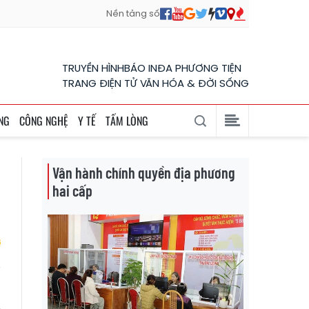
Nền tảng số
TRUYỀN HÌNH
BÁO IN
ĐA PHƯƠNG TIỆN
TRANG ĐIỆN TỬ VĂN HÓA & ĐỜI SỐNG
NG
CÔNG NGHỆ
Y TẾ
TẤM LÒNG
Vận hành chính quyền địa phương
hai cấp
,