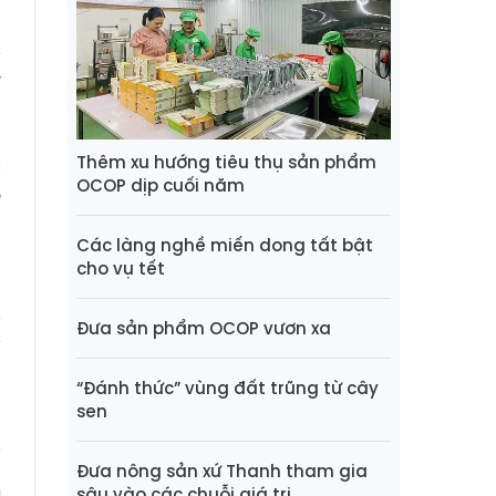
5
c
y
Thêm xu hướng tiêu thụ sản phẩm
c
OCOP dịp cuối năm
ể
Các làng nghề miến dong tất bật
cho vụ tết
N
Đưa sản phẩm OCOP vươn xa
“Đánh thức” vùng đất trũng từ cây
sen
Đưa nông sản xứ Thanh tham gia
sâu vào các chuỗi giá trị