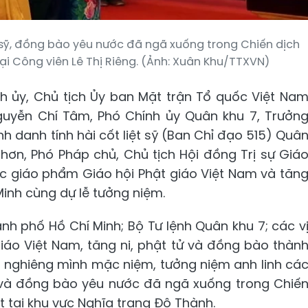
sỹ, đồng bào yêu nước đã ngã xuống trong Chiến dịch
i Công viên Lê Thị Riêng. (Ảnh: Xuân Khu/TTXVN)
h ủy, Chủ tịch Ủy ban Mặt trận Tổ quốc Việt Na
guyễn Chí Tâm, Phó Chính ủy Quân khu 7, Trưởn
h danh tính hài cốt liệt sỹ (Ban Chỉ đạo 515) Quâ
Nhơn, Phó Pháp chủ, Chủ tịch Hội đồng Trị sự Giá
ức giáo phẩm Giáo hội Phật giáo Việt Nam và tăn
Minh cùng dự lễ tưởng niệm.
ành phố Hồ Chí Minh; Bộ Tư lệnh Quân khu 7; các v
iáo Việt Nam, tăng ni, phật tử và đồng bào thàn
n nghiêng mình mặc niệm, tưởng niệm anh linh cá
nh và đồng bào yêu nước đã ngã xuống trong Chiế
 tại khu vực Nghĩa trang Đô Thành.