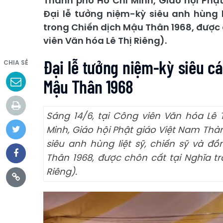
Thành phố Hồ Chí Minh, Giáo hội Phậ
Đại lễ tưởng niệm-kỳ siêu anh hùng l
trong Chiến dịch Mậu Thân 1968, được
viên Văn hóa Lê Thị Riêng).
Đại lễ tưởng niệm-kỳ siêu cá
CHIA SẺ
Mậu Thân 1968
Sáng 14/6, tại Công viên Văn hóa Lê
Minh, Giáo hội Phật giáo Việt Nam Thà
siêu anh hùng liệt sỹ, chiến sỹ và đ
Thân 1968, được chôn cất tại Nghĩa t
Riêng).