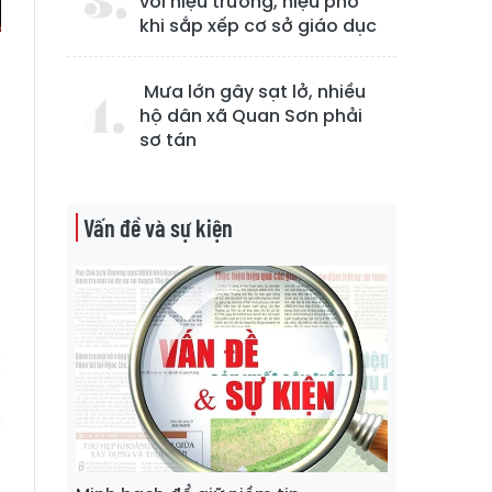
với hiệu trưởng, hiệu phó
khi sắp xếp cơ sở giáo dục
Mưa lớn gây sạt lở, nhiều
hộ dân xã Quan Sơn phải
sơ tán
m
g
n
Vấn đề và sự kiện
o
g
ị
h
c
n