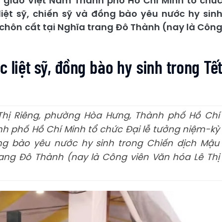
t giáo Việt Nam Thành phố Hồ Chí Minh tổ chứ
iệt sỹ, chiến sỹ và đồng bào yêu nước hy sin
 chôn cất tại Nghĩa trang Đô Thành (nay là Côn
c liệt sỹ, đồng bào hy sinh trong Tế
 Thị Riêng, phường Hòa Hưng, Thành phố Hồ Chí
nh phố Hồ Chí Minh tổ chức Đại lễ tưởng niệm-kỳ
ồng bào yêu nước hy sinh trong Chiến dịch Mậu
rang Đô Thành (nay là Công viên Văn hóa Lê Thị