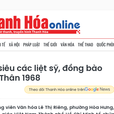
H TẾ
XÃ HỘI
PHÁP LUẬT
THẾ GIỚI
VĂN HÓA
THỂ THAO
QUỐC PHÒ
iêu các liệt sỹ, đồng bào
 Thân 1968
Theo dõi Thanh Hóa online trên
ng viên Văn hóa Lê Thị Riêng, phường Hòa Hưng