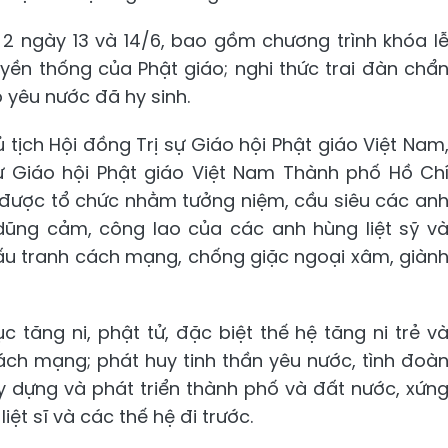
g 2 ngày 13 và 14/6, bao gồm chương trình khóa l
uyền thống của Phật giáo; nghi thức trai đàn chẩ
ào yêu nước đã hy sinh.
tịch Hội đồng Trị sự Giáo hội Phật giáo Việt Nam
ự Giáo hội Phật giáo Việt Nam Thành phố Hồ Ch
u được tổ chức nhằm tưởng niệm, cầu siêu các an
nh dũng cảm, công lao của các anh hùng liệt sỹ v
ấu tranh cách mạng, chống giặc ngoại xâm, giàn
 tăng ni, phật tử, đặc biệt thế hệ tăng ni trẻ v
ch mạng; phát huy tinh thần yêu nước, tình đoà
y dựng và phát triển thành phố và đất nước, xứn
iệt sĩ và các thế hệ đi trước.