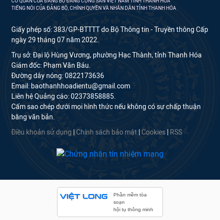
CƠ QUAN CỦA ĐẢNG BỘ ĐẢNG CỘNG SẢN VIỆT NAM TỈNH THANH HÓA
TIẾNG NÓI CỦA ĐẢNG BỘ, CHÍNH QUYỀN VÀ NHÂN DÂN TỈNH THANH HÓA
Giấy phép số: 383/GP-BTTTT do Bộ Thông tin - Truyền thông Cấp
ngày 29 tháng 07 năm 2022.
Trụ sở: Đại lộ Hùng Vương, phường Hạc Thành, tỉnh Thanh Hóa
Giám đốc: Phạm Văn Báu.
Đường dây nóng: 0822173636
Email: baothanhhoadientu@gmail.com
Liên hệ Quảng cáo: 02373858885.
Cấm sao chép dưới mọi hình thức nếu không có sự chấp thuận
bằng văn bản.
Điều khoản sử dụng
|
Chính sách bảo mật
|
Cookies
|
RSS
Phần mềm tòa
soạn
hội tụ thông minh