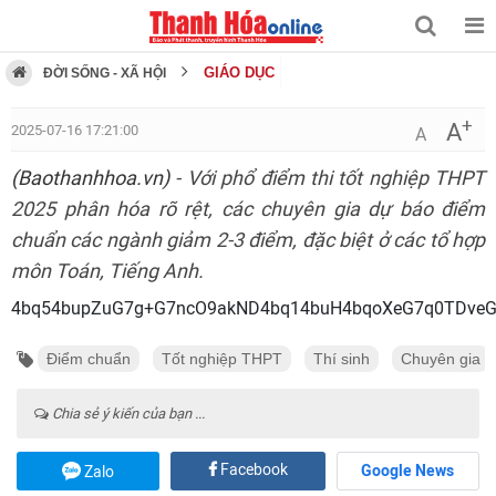
GIÁO DỤC
ĐỜI SỐNG - XÃ HỘI
+
A
2025-07-16 17:21:00
A
(Baothanhhoa.vn)
- Với phổ điểm thi tốt nghiệp THPT
2025 phân hóa rõ rệt, các chuyên gia dự báo điểm
chuẩn các ngành giảm 2-3 điểm, đặc biệt ở các tổ hợp
môn Toán, Tiếng Anh.
4bq54bupZuG7g+G7ncO
Điểm chuẩn
Tốt nghiệp THPT
Thí sinh
Chuyên gia
Chia sẻ ý kiến của bạn ...
Facebook
Google News
Zalo