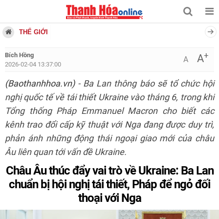
THẾ GIỚI
+
Bích Hồng
A
A
2026-02-04 13:37:00
(Baothanhhoa.vn)
- Ba Lan thông báo sẽ tổ chức hội
nghị quốc tế về tái thiết Ukraine vào tháng 6, trong khi
Tổng thống Pháp Emmanuel Macron cho biết các
kênh trao đổi cấp kỹ thuật với Nga đang được duy trì,
phản ánh những động thái ngoại giao mới của châu
Âu liên quan tới vấn đề Ukraine.
Châu Âu thúc đẩy vai trò về Ukraine: Ba Lan
chuẩn bị hội nghị tái thiết, Pháp để ngỏ đối
thoại với Nga