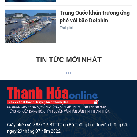
Trung Quốc khẩn trương ứng
phó với bão Dolphin
Thế giới
TIN TỨC MỚI NHẤT
CƠ QUAN CỦA ĐẢNG BỘ ĐẢNG CỘNG SẢN VIỆT NAM TỈNH THANH HÓA
TIẾNG NÓI CỦA ĐẢNG BỘ, CHÍNH QUYỀN VÀ NHÂN DÂN TỈNH THANH HÓA
Giấy phép số: 383/GP-BTTTT do Bộ Thông tin - Truyền thông Cấp
ngày 29 tháng 07 năm 2022.