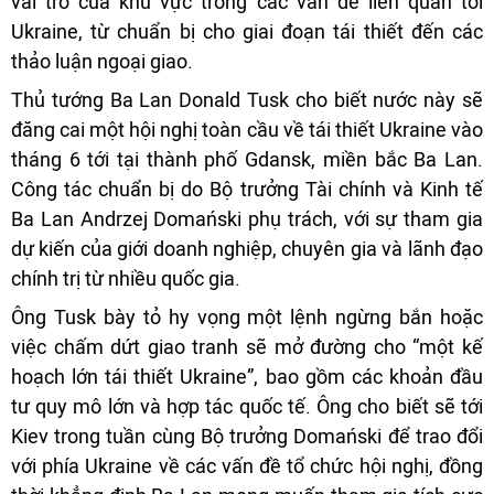
vai trò của khu vực trong các vấn đề liên quan tới
Ukraine, từ chuẩn bị cho giai đoạn tái thiết đến các
thảo luận ngoại giao.
Thủ tướng Ba Lan Donald Tusk cho biết nước này sẽ
đăng cai một hội nghị toàn cầu về tái thiết Ukraine vào
tháng 6 tới tại thành phố Gdansk, miền bắc Ba Lan.
Công tác chuẩn bị do Bộ trưởng Tài chính và Kinh tế
Ba Lan Andrzej Domański phụ trách, với sự tham gia
dự kiến của giới doanh nghiệp, chuyên gia và lãnh đạo
chính trị từ nhiều quốc gia.
Ông Tusk bày tỏ hy vọng một lệnh ngừng bắn hoặc
việc chấm dứt giao tranh sẽ mở đường cho “một kế
hoạch lớn tái thiết Ukraine”, bao gồm các khoản đầu
tư quy mô lớn và hợp tác quốc tế. Ông cho biết sẽ tới
Kiev trong tuần cùng Bộ trưởng Domański để trao đổi
với phía Ukraine về các vấn đề tổ chức hội nghị, đồng