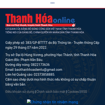
CƠ QUAN CỦA ĐẢNG BỘ ĐẢNG CỘNG SẢN VIỆT NAM TỈNH THANH HÓA
TIẾNG NÓI CỦA ĐẢNG BỘ, CHÍNH QUYỀN VÀ NHÂN DÂN TỈNH THANH HÓA
Giấy phép số: 383/GP-BTTTT do Bộ Thông tin - Truyền thông Cấp
ngày 29 tháng 07 năm 2022.
Trụ sở: Đại lộ Hùng Vương, phường Hạc Thành, tỉnh Thanh Hóa
Giám đốc: Phạm Văn Báu.
Đường dây nóng: 0822173636
Email: baothanhhoadientu@gmail.com
Liên hệ Quảng cáo: 02373858885.
Cấm sao chép dưới mọi hình thức nếu không có sự chấp thuận
bằng văn bản.
Điều khoản sử dụng
|
Chính sách bảo mật
|
Cookies
|
RSS