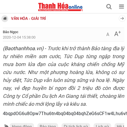
VĂN HÓA - GIẢI TRÍ
+
Bảo Ngọc
A
A
2020-12-04 15:38:00
(Baothanhhoa.vn)
- Trước khi trở thành Bảo tàng địa lý
tự nhiên miền sơn cước, Tức Dụp từng ngập trong
mưa bom lửa đạn của cuộc kháng chiến chống Mỹ
cứu nước. Như một phượng hoàng lửa, không có sự
hủy diệt, Tức Dụp vẫn luôn sừng sững và hoa lệ. Ngày
nay, vẻ đẹp huyền bí ngọn đồi 2 triệu đô còn được
Công ty Cổ phần Du lịch An Giang tái thiết, choàng lên
mình chiếc áo mới lộng lẫy và kiêu sa.
4bqpdOG6u8Opw7Thu6tn4bq04bq04bqhZ
Hang động
Bảo tàng
Di tích lịch sử
Lịch sử
Hệ th