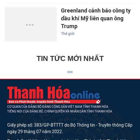
Greenland cảnh báo công ty
dầu khí Mỹ liên quan ông
Trump
Thế giới
TIN TỨC MỚI NHẤT
CƠ QUAN CỦA ĐẢNG BỘ ĐẢNG CỘNG SẢN VIỆT NAM TỈNH THANH HÓA
TIẾNG NÓI CỦA ĐẢNG BỘ, CHÍNH QUYỀN VÀ NHÂN DÂN TỈNH THANH HÓA
Giấy phép số: 383/GP-BTTTT do Bộ Thông tin - Truyền thông Cấp
ngày 29 tháng 07 năm 2022.