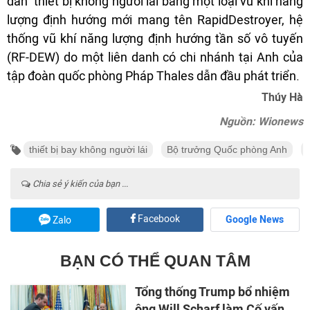
đàn” thiết bị không người lái bằng một loại vũ khí năng
lượng định hướng mới mang tên RapidDestroyer, hệ
thống vũ khí năng lượng định hướng tần số vô tuyến
(RF-DEW) do một liên danh có chi nhánh tại Anh của
tập đoàn quốc phòng Pháp Thales dẫn đầu phát triển.
Thúy Hà
Nguồn: Wionews
thiết bị bay không người lái
Bộ trưởng Quốc phòng Anh
Chia sẻ ý kiến của bạn ...
Facebook
Google News
Zalo
BẠN CÓ THỂ QUAN TÂM
Tổng thống Trump bổ nhiệm
ông Will Scharf làm Cố vấn