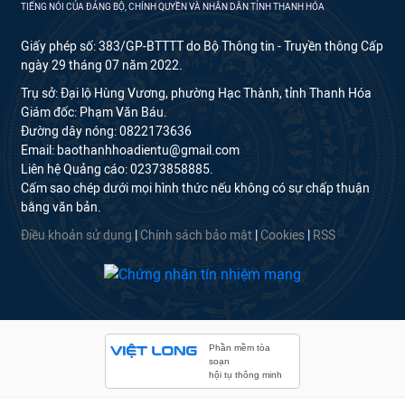
TIẾNG NÓI CỦA ĐẢNG BỘ, CHÍNH QUYỀN VÀ NHÂN DÂN TỈNH THANH HÓA
Giấy phép số: 383/GP-BTTTT do Bộ Thông tin - Truyền thông Cấp
ngày 29 tháng 07 năm 2022.
Trụ sở: Đại lộ Hùng Vương, phường Hạc Thành, tỉnh Thanh Hóa
Giám đốc: Phạm Văn Báu.
Đường dây nóng: 0822173636
Email: baothanhhoadientu@gmail.com
Liên hệ Quảng cáo: 02373858885.
Cấm sao chép dưới mọi hình thức nếu không có sự chấp thuận
bằng văn bản.
Điều khoản sử dụng
|
Chính sách bảo mật
|
Cookies
|
RSS
Phần mềm tòa
soạn
hội tụ thông minh