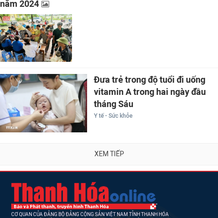
năm 2024
Đưa trẻ trong độ tuổi đi uống
vitamin A trong hai ngày đầu
tháng Sáu
Y tế - Sức khỏe
XEM TIẾP
CƠ QUAN CỦA ĐẢNG BỘ ĐẢNG CỘNG SẢN VIỆT NAM TỈNH THANH HÓA