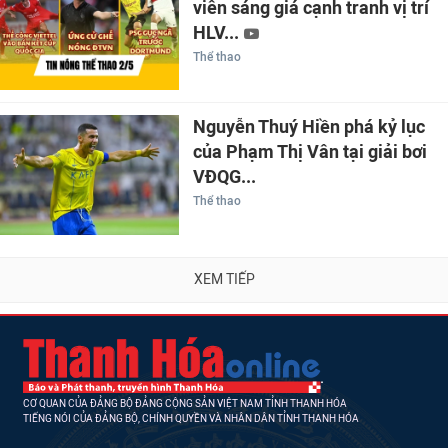
viên sáng giá cạnh tranh vị trí
HLV...
Thể thao
Nguyễn Thuý Hiền phá kỷ lục
của Phạm Thị Vân tại giải bơi
VĐQG...
Thể thao
XEM TIẾP
CƠ QUAN CỦA ĐẢNG BỘ ĐẢNG CỘNG SẢN VIỆT NAM TỈNH THANH HÓA
TIẾNG NÓI CỦA ĐẢNG BỘ, CHÍNH QUYỀN VÀ NHÂN DÂN TỈNH THANH HÓA