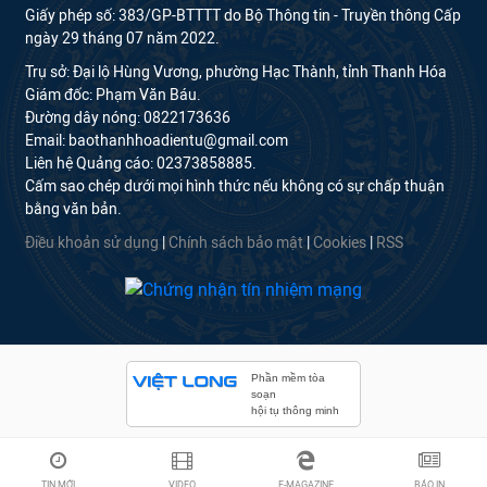
Giấy phép số: 383/GP-BTTTT do Bộ Thông tin - Truyền thông Cấp
ngày 29 tháng 07 năm 2022.
Trụ sở: Đại lộ Hùng Vương, phường Hạc Thành, tỉnh Thanh Hóa
Giám đốc: Phạm Văn Báu.
Đường dây nóng: 0822173636
Email: baothanhhoadientu@gmail.com
Liên hệ Quảng cáo: 02373858885.
Cấm sao chép dưới mọi hình thức nếu không có sự chấp thuận
bằng văn bản.
Điều khoản sử dụng
|
Chính sách bảo mật
|
Cookies
|
RSS
Phần mềm tòa
soạn
hội tụ thông minh
TIN MỚI
VIDEO
E-MAGAZINE
BÁO IN