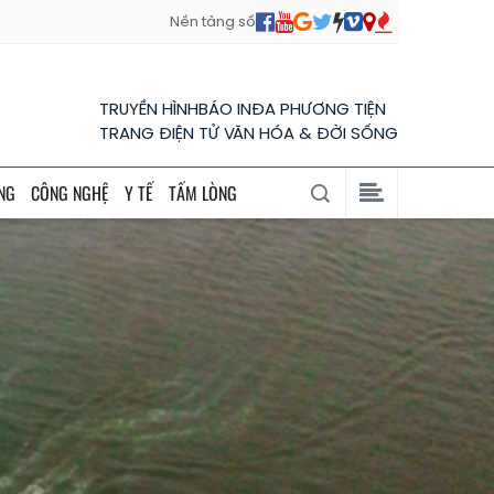
Nền tảng số
TRUYỀN HÌNH
BÁO IN
ĐA PHƯƠNG TIỆN
TRANG ĐIỆN TỬ VĂN HÓA & ĐỜI SỐNG
NG
CÔNG NGHỆ
Y TẾ
TẤM LÒNG