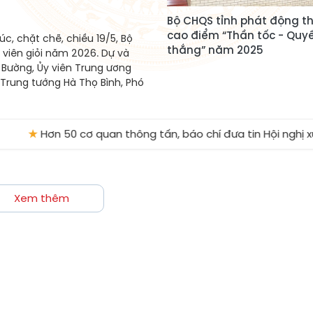
Bộ CHQS tỉnh phát động th
cao điểm “Thần tốc - Quy
c, chặt chẽ, chiều 19/5, Bộ
thắng” năm 2025
 viên giỏi năm 2026. Dự và
 Bường, Ủy viên Trung ương
 Trung tướng Hà Thọ Bình, Phó
★
Hơn 50 cơ quan thông tấn, báo chí đưa tin Hội nghị xú
Xem thêm