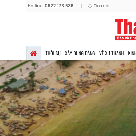
Hotline:
0822.173.636
|
Tin mới
THỜI SỰ
XÂY DỰNG ĐẢNG
VỀ XỨ THANH
KIN