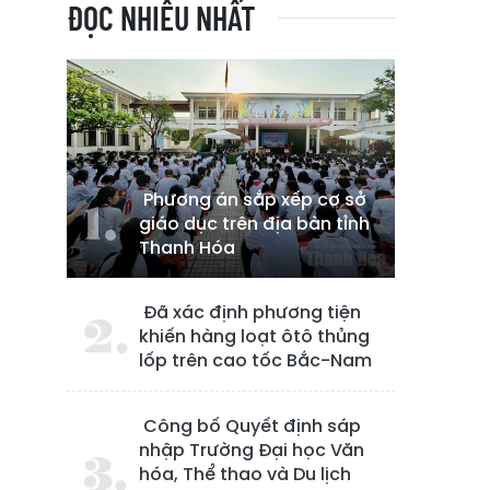
ĐỌC NHIỀU NHẤT
Phương án sắp xếp cơ sở
giáo dục trên địa bàn tỉnh
Thanh Hóa
Đã xác định phương tiện
khiến hàng loạt ôtô thủng
lốp trên cao tốc Bắc-Nam
Công bố Quyết định sáp
nhập Trường Đại học Văn
hóa, Thể thao và Du lịch