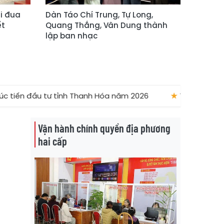
i đua
Dàn Táo Chí Trung, Tự Long,
ết
Quang Thắng, Vân Dung thành
lập ban nhạc
c tiến đầu tư tỉnh Thanh Hóa năm 2026
★
Thăm hỏi, động
Vận hành chính quyền địa phương
hai cấp