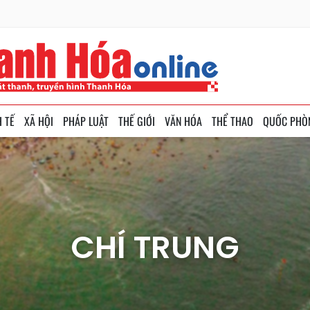
H TẾ
XÃ HỘI
PHÁP LUẬT
THẾ GIỚI
VĂN HÓA
THỂ THAO
QUỐC PHÒ
CHÍ TRUNG