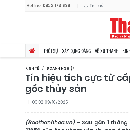
Hotline:
0822.173.636
|
Tin mới
THỜI SỰ
XÂY DỰNG ĐẢNG
VỀ XỨ THANH
KIN
KINH TẾ
DOANH NGHIỆP
Tín hiệu tích cực từ 
gốc thủy sản
09:02 09/10/2025
(Baothanhhoa.vn)
- Sau gần 1 tháng 