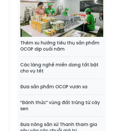
u
h
h
t
h
Thêm xu hướng tiêu thụ sản phẩm
g
OCOP dịp cuối năm
u
n
Các làng nghề miến dong tất bật
g
cho vụ tết
Đưa sản phẩm OCOP vươn xa
h
n
“Đánh thức” vùng đất trũng từ cây
n
sen
i
c
Đưa nông sản xứ Thanh tham gia
sâu vào các chuỗi giá trị