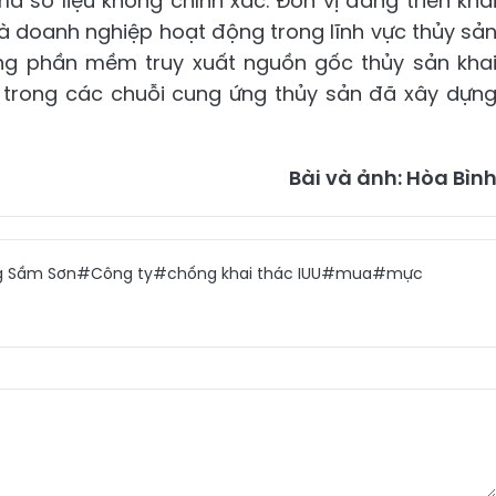
à số liệu không chính xác. Đơn vị đang triển kha
à doanh nghiệp hoạt động trong lĩnh vực thủy sả
dụng phần mềm truy xuất nguồn gốc thủy sản kha
 trong các chuỗi cung ứng thủy sản đã xây dựn
Bài và ảnh: Hòa Bìn
 Sầm Sơn
#Công ty
#chống khai thác IUU
#mua
#mực