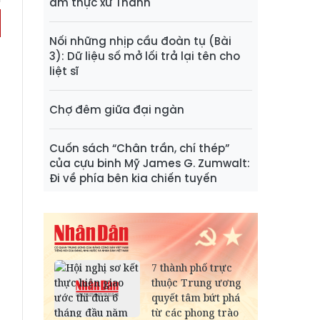
ẩm thực xứ Thanh
Nối những nhịp cầu đoàn tụ (Bài
3): Dữ liệu số mở lối trả lại tên cho
liệt sĩ
Chợ đêm giữa đại ngàn
Cuốn sách “Chân trần, chí thép”
của cựu binh Mỹ James G. Zumwalt:
Đi về phía bên kia chiến tuyến