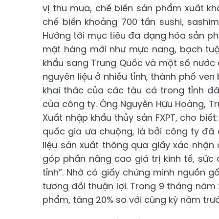
vị thu mua, chế biến sản phẩm xuất kh
chế biến khoảng 700 tấn sushi, sashim
Hướng tới mục tiêu đa dạng hóa sản ph
mặt hàng mới như mực nang, bạch tuộc,
khẩu sang Trung Quốc và một số nước c
nguyên liệu ở nhiều tỉnh, thành phố ven
khai thác của các tàu cá trong tỉnh 
của công ty. Ông Nguyễn Hữu Hoàng, T
Xuất nhập khẩu thủy sản FXPT, cho biết
quốc gia ưa chuộng, là bởi công ty đ
liệu sản xuất thông qua giấy xác nhận
góp phần nâng cao giá trị kinh tế, sứ
tỉnh”. Nhờ có giấy chứng minh nguồn gố
tương đối thuận lợi. Trong 9 tháng năm
phẩm, tăng 20% so với cùng kỳ năm trướ