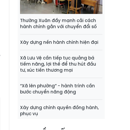
n
,
n
Thường Xuân đẩy mạnh cải cách
n
hành chính gắn với chuyển đổi số
m
à
Xây dựng nền hành chính hiện đại
h
p
Xã Lưu Vệ cần tiếp tục quảng bá
u
tiềm năng, lợi thế để thu hút đầu
tư, xúc tiến thương mại
“Xã lên phường” - hành trình cần
bước chuyển năng động
Xây dựng chính quyền đồng hành,
phục vụ