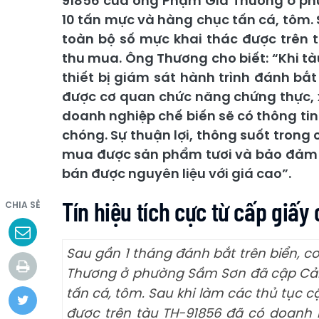
91856 của ông Phạm Gia Thương ở ph
10 tấn mực và hàng chục tấn cá, tôm. 
toàn bộ số mực khai thác được trên 
thu mua. Ông Thương cho biết: “Khi tà
thiết bị giám sát hành trình đánh bắ
được cơ quan chức năng chứng thực, x
doanh nghiệp chế biến sẽ có thông ti
chóng. Sự thuận lợi, thông suốt tron
mua được sản phẩm tươi và bảo đảm y
bán được nguyên liệu với giá cao”.
Tín hiệu tích cực từ cấp giấ
CHIA SẺ
Sau gần 1 tháng đánh bắt trên biển, 
Thương ở phường Sầm Sơn đã cập Cảng
tấn cá, tôm. Sau khi làm các thủ tục 
được trên tàu TH-91856 đã có doanh