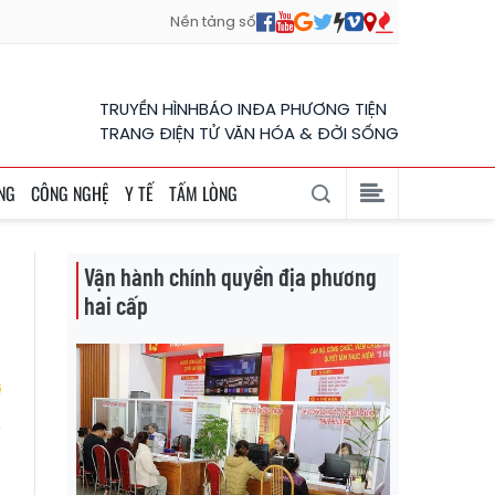
Nền tảng số
TRUYỀN HÌNH
BÁO IN
ĐA PHƯƠNG TIỆN
TRANG ĐIỆN TỬ VĂN HÓA & ĐỜI SỐNG
NG
CÔNG NGHỆ
Y TẾ
TẤM LÒNG
Vận hành chính quyền địa phương
hai cấp
-