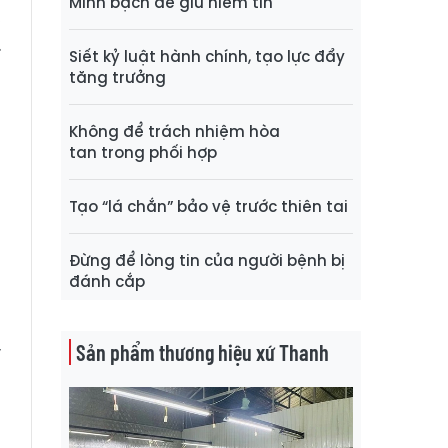
Minh bạch để giữ niềm tin
,
.
Siết kỷ luật hành chính, tạo lực đẩy
u
tăng trưởng
t
a
Không để trách nhiệm hòa
tan trong phối hợp
g
u
Tạo “lá chắn” bảo vệ trước thiên tai
H
u
Đừng để lòng tin của người bệnh bị
n
đánh cắp
g
a
Sản phẩm thương hiệu xứ Thanh
y
h