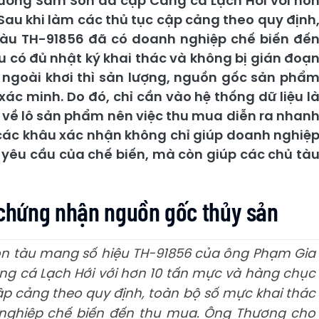
ường Sầm Sơn đã cập Cảng cá Lạch Hới với hơ
Sau khi làm các thủ tục cập cảng theo quy định
tàu TH-91856 đã có doanh nghiệp chế biến đế
u có đủ nhật ký khai thác và không bị gián đoạ
t ngoài khơi thì sản lượng, nguồn gốc sản phẩ
ác minh. Do đó, chỉ cần vào hệ thống dữ liệu l
n về lô sản phẩm nên việc thu mua diễn ra nhan
g các khâu xác nhận không chỉ giúp doanh nghiệ
êu cầu của chế biến, mà còn giúp các chủ tà
y chứng nhận nguồn gốc thủy sản
con tàu mang số hiệu TH-91856 của ông Phạm Gia
 cá Lạch Hới với hơn 10 tấn mực và hàng chục
cập cảng theo quy định, toàn bộ số mực khai thác
 nghiệp chế biến đến thu mua. Ông Thương cho