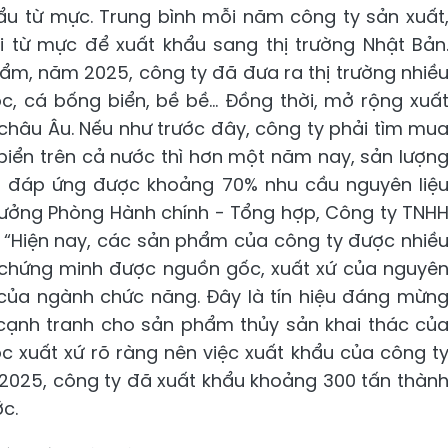
ẩu từ mực. Trung bình mỗi năm công ty sản xuất
i từ mực để xuất khẩu sang thị trường Nhật Bản
ẩm, năm 2025, công ty đã đưa ra thị trường nhiề
 cá bống biển, bề bề... Đồng thời, mở rộng xuấ
hâu Âu. Nếu như trước đây, công ty phải tìm mu
 biển trên cả nước thì hơn một năm nay, sản lượn
đã đáp ứng được khoảng 70% nhu cầu nguyên liệ
rưởng Phòng Hành chính - Tổng hợp, Công ty TNH
: “Hiện nay, các sản phẩm của công ty được nhiề
ã chứng minh được nguồn gốc, xuất xứ của nguyê
 của ngành chức năng. Đây là tín hiệu đáng mừn
c cạnh tranh cho sản phẩm thủy sản khai thác củ
c xuất xứ rõ ràng nên việc xuất khẩu của công t
 2025, công ty đã xuất khẩu khoảng 300 tấn thàn
c.