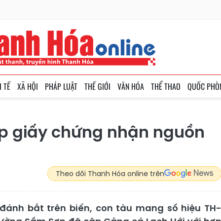
H TẾ
XÃ HỘI
PHÁP LUẬT
THẾ GIỚI
VĂN HÓA
THỂ THAO
QUỐC PHÒ
cấp giấy chứng nhận nguồn
Theo dõi Thanh Hóa online trên
đánh bắt trên biển, con tàu mang số hiệu TH