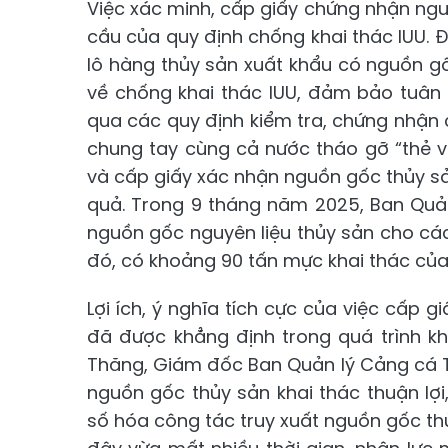
Việc xác minh, cấp giấy chứng nhận ngu
cầu của quy định chống khai thác IUU. 
lô hàng thủy sản xuất khẩu có nguồn g
về chống khai thác IUU, đảm bảo tuân
qua các quy định kiểm tra, chứng nhận củ
chung tay cùng cả nước tháo gỡ “thẻ v
và cấp giấy xác nhận nguồn gốc thủy sản 
quả. Trong 9 tháng năm 2025, Ban Quả
nguồn gốc nguyên liệu thủy sản cho các 
đó, có khoảng 90 tấn mực khai thác của
Lợi ích, ý nghĩa tích cực của việc cấp 
đã được khẳng định trong quá trình k
Thăng, Giám đốc Ban Quản lý Cảng cá T
nguồn gốc thủy sản khai thác thuận lợi,
số hóa công tác truy xuất nguồn gốc thủ