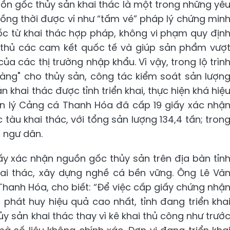
ồn gốc thủy sản khai thác là một trong những yê
Đồng thời được ví như “tấm vé” pháp lý chứng min
ốc từ khai thác hợp pháp, không vi phạm quy địn
 thủ các cam kết quốc tế và giúp sản phẩm vượ
a các thị trường nhập khẩu. Vì vậy, trong lộ trìn
àng" cho thủy sản, công tác kiểm soát sản lượn
khai thác được tỉnh triển khai, thực hiện khá hiệ
n lý Cảng cá Thanh Hóa đã cấp 19 giấy xác nhậ
tàu khai thác, với tổng sản lượng 134,4 tấn; tron
 ngư dân.
giấy xác nhận nguồn gốc thủy sản trên địa bàn tỉn
hai thác, xây dựng nghề cá bền vững. Ông Lê Vă
hanh Hóa, cho biết: “Để việc cấp giấy chứng nhậ
 phát huy hiệu quả cao nhất, tỉnh đang triển kha
y sản khai thác thay vì kê khai thủ công như trướ