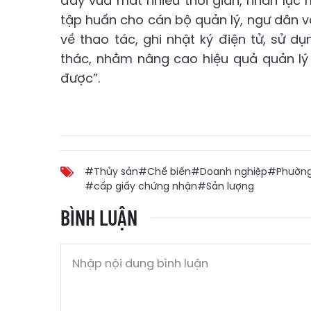
đây vừa mất nhiều thời gian, nhân lực m
tập huấn cho cán bộ quản lý, ngư dân v
về thao tác, ghi nhật ký điện tử, sử 
thác, nhằm nâng cao hiệu quả quản lý
được”.
#Thủy sản
#Chế biến
#Doanh nghiệp
#Phường
#cấp giấy chứng nhận
#Sản lượng
BÌNH LUẬN