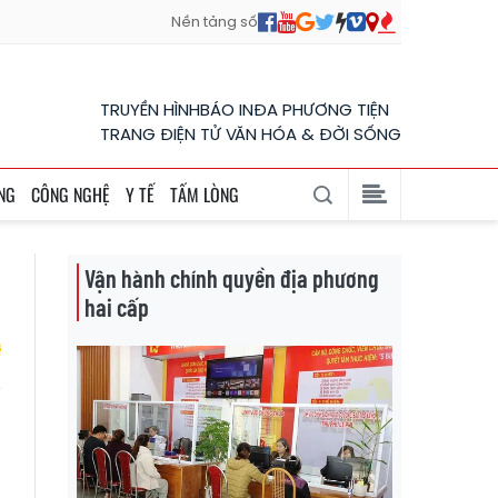
Nền tảng số
TRUYỀN HÌNH
BÁO IN
ĐA PHƯƠNG TIỆN
TRANG ĐIỆN TỬ VĂN HÓA & ĐỜI SỐNG
NG
CÔNG NGHỆ
Y TẾ
TẤM LÒNG
Vận hành chính quyền địa phương
hai cấp
ỉ