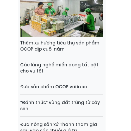
S
ề
n
Thêm xu hướng tiêu thụ sản phẩm
c
OCOP dịp cuối năm
m
,
Các làng nghề miến dong tất bật
cho vụ tết
0
Đưa sản phẩm OCOP vươn xa
e
i
“Đánh thức” vùng đất trũng từ cây
sen
o
Đưa nông sản xứ Thanh tham gia
i
sâu vào các chuỗi giá trị