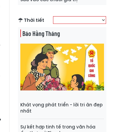
c
Thời tiết
g
Báo Hằng Tháng
g
ế
g
c
ủ
Khát vọng phát triển - lời tri ân đẹp
nhất
P
Sự kết hợp tinh tế trong văn hóa