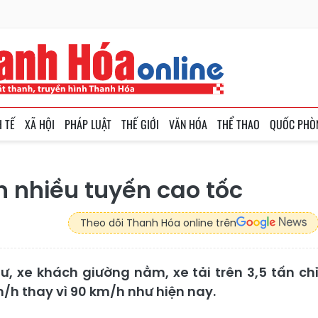
H TẾ
XÃ HỘI
PHÁP LUẬT
THẾ GIỚI
VĂN HÓA
THỂ THAO
QUỐC PHÒ
n nhiều tuyến cao tốc
Theo dõi Thanh Hóa online trên
ư, xe khách giường nằm, xe tải trên 3,5 tấn ch
/h thay vì 90 km/h như hiện nay.