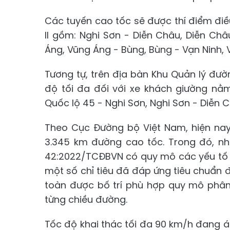
Các tuyến cao tốc sẽ được thí điểm điề
II gồm: Nghi Sơn - Diễn Châu, Diễn Châ
Áng, Vũng Áng - Bùng, Bùng - Vạn Ninh, 
Tương tự, trên địa bàn Khu Quản lý đườ
độ tối đa đối với xe khách giường nằm
Quốc lộ 45 - Nghi Sơn, Nghi Sơn - Diễn C
Theo Cục Đường bộ Việt Nam, hiện nay
3.345 km đường cao tốc. Trong đó, nh
42:2022/TCĐBVN có quy mô các yếu tố
một số chỉ tiêu đã đáp ứng tiêu chuẩn đ
toàn được bố trí phù hợp quy mô phân
từng chiều đường.
Tốc độ khai thác tối đa 90 km/h đang 