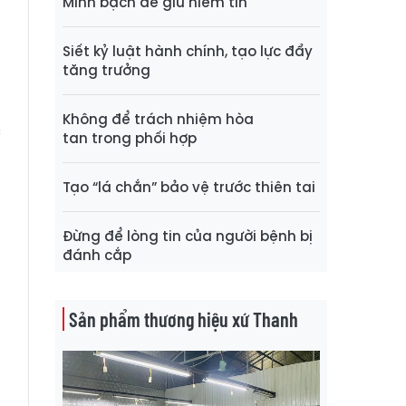
Minh bạch để giữ niềm tin
ộ
Siết kỷ luật hành chính, tạo lực đẩy
g
tăng trưởng
Không để trách nhiệm hòa
c
tan trong phối hợp
,
Tạo “lá chắn” bảo vệ trước thiên tai
n
Đừng để lòng tin của người bệnh bị
S
đánh cắp
à
n
Sản phẩm thương hiệu xứ Thanh
n
ó