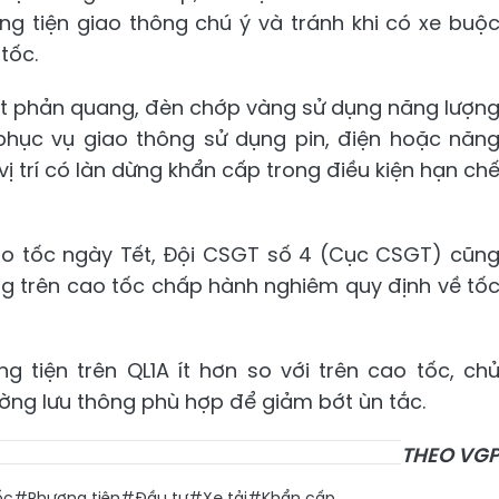
g tiện giao thông chú ý và tránh khi có xe buộ
tốc.
ắt phản quang, đèn chớp vàng sử dụng năng lượn
phục vụ giao thông sử dụng pin, điện hoặc năn
ị trí có làn dừng khẩn cấp trong điều kiện hạn ch
cao tốc ngày Tết, Đội CSGT số 4 (Cục CSGT) cũn
ng trên cao tốc chấp hành nghiêm quy định về tố
g tiện trên QL1A ít hơn so với trên cao tốc, ch
ường lưu thông phù hợp để giảm bớt ùn tắc.
THEO VG
ốc
#Phương tiện
#Đầu tư
#Xe tải
#Khẩn cấp