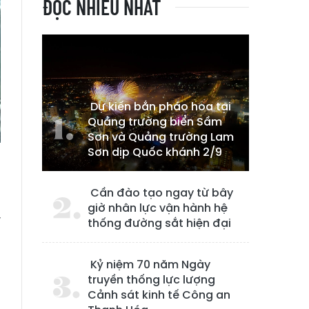
ĐỌC NHIỀU NHẤT
Dự kiến bắn pháo hoa tại
Quảng trường biển Sầm
Sơn và Quảng trường Lam
Sơn dịp Quốc khánh 2/9
Cần đào tạo ngay từ bây
giờ nhân lực vận hành hệ
ý
thống đường sắt hiện đại
n
Kỷ niệm 70 năm Ngày
truyền thống lực lượng
6
Cảnh sát kinh tế Công an