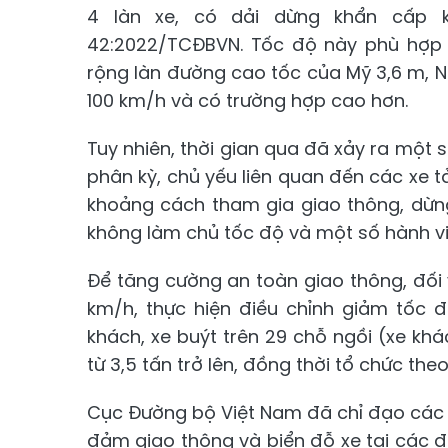
4 làn xe, có dải dừng khẩn cấp 
42:2022/TCĐBVN. Tốc độ này phù hợp v
rộng làn đường cao tốc của Mỹ 3,6 m, N
100 km/h và có trường hợp cao hơn.
Tuy nhiên, thời gian qua đã xảy ra một 
phân kỳ, chủ yếu liên quan đến các xe 
khoảng cách tham gia giao thông, dừng
không làm chủ tốc độ và một số hành vi
Để tăng cường an toàn giao thông, đối 
km/h, thực hiện điều chỉnh giảm tốc 
khách, xe buýt trên 29 chỗ ngồi (xe kh
từ 3,5 tấn trở lên, đồng thời tổ chức the
Cục Đường bộ Việt Nam đã chỉ đạo các 
đảm giao thông và biển đỗ xe tại các đo