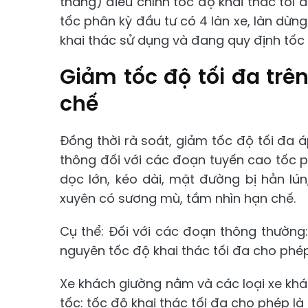
tháng) điều chỉnh tốc độ khai thác tối 
tốc phân kỳ đầu tư có 4 làn xe, làn dừn
khai thác sử dụng và đang quy định tốc 
Giảm tốc độ tối đa trê
chế
Đồng thời rà soát, giảm tốc độ tối đa 
thông đối với các đoạn tuyến cao tốc p
dọc lớn, kéo dài, mặt đường bị hằn lú
xuyên có sương mù, tầm nhìn hạn chế.
Cụ thể: Đối với các đoạn thông thường: 
nguyên tốc độ khai thác tối đa cho phé
Xe khách giường nằm và các loại xe kh
tốc: tốc độ khai thác tối đa cho phép là