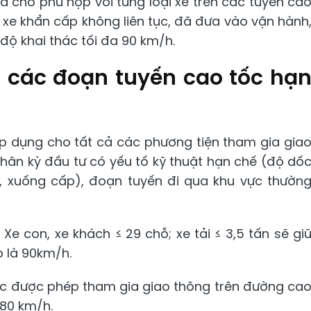
đa cho phù hợp với từng loại xe trên các tuyến ca
g xe khẩn cấp không liên tục, đã đưa vào vận hành
độ khai thác tối đa 90 km/h.
n các đoạn tuyến cao tốc hạ
áp dụng cho tất cả các phương tiện tham gia gia
hân kỳ đầu tư có yếu tố kỹ thuật hạn chế (độ dố
n, xuống cấp), đoạn tuyến đi qua khu vực thườn
Xe con, xe khách ≤ 29 chỗ; xe tải ≤ 3,5 tấn sẽ gi
p là 90km/h.
ác được phép tham gia giao thông trên đường ca
 80 km/h.