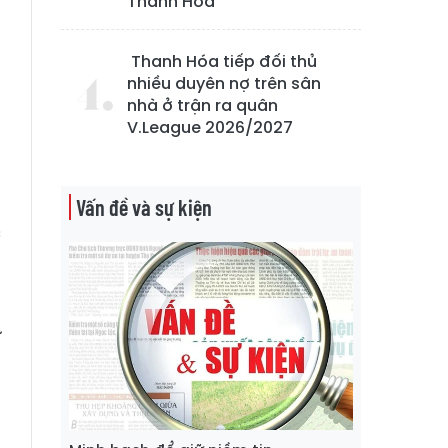
o
Thanh Hóa
,
Thanh Hóa tiếp đối thủ
nhiều duyên nợ trên sân
n
nhà ở trận ra quân
V.League 2026/2027
o
Vấn đề và sự kiện
c
g
ữ
o