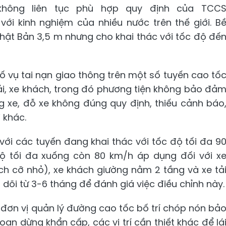
không liên tục phù hợp quy định của TCC
ới kinh nghiệm của nhiều nước trên thế giới. B
hật Bản 3,5 m nhưng cho khai thác với tốc độ đế
số vụ tai nạn giao thông trên một số tuyến cao tố
tải, xe khách, trong đó phương tiện không bảo đả
 xe, đỗ xe không đúng quy định, thiếu cảnh báo
 khác.
với các tuyến đang khai thác với tốc độ tối đa 9
độ tối đa xuống còn 80 km/h áp dụng đối với x
ách cỡ nhỏ), xe khách giường nằm 2 tầng và xe tả
o dõi từ 3-6 tháng để đánh giá việc điều chỉnh này.
đơn vị quản lý đường cao tốc bố trí chóp nón bả
ạn dừng khẩn cấp, các vị trí cần thiết khác để lá