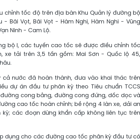
u chỉnh tốc độ trên địa bàn Khu Quản lý đường b
u - Bãi Vọt, Bãi Vọt - Hàm Nghi, Hàm Nghi - Vũn
Vạn Ninh - Cam Lộ.
ng bộ I, các tuyến cao tốc sẽ được điều chỉnh tố
, xe tải trên 3,5 tấn gồm: Mai Sơn - Quốc lộ 45
hâu.
 cả nước đã hoàn thành, đưa vào khai thác trê
iều dự án đầu tư phân kỳ theo Tiêu chuẩn TCC
 đường cong bằng, đường cong đứng, dốc dọc v
ường cao tốc hoàn chỉnh; bề rộng 4 làn xe, dải a
 kỳ; các đoạn dừng khẩn cấp không liên tục trê
áp dụng cho các đường cao tốc phân kỳ đầu tư c