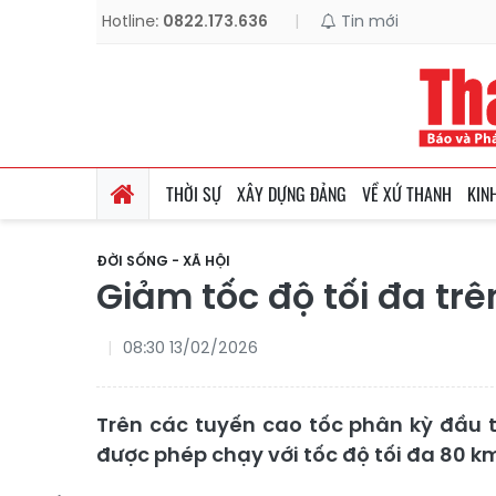
Hotline:
0822.173.636
|
Tin mới
THỜI SỰ
XÂY DỰNG ĐẢNG
VỀ XỨ THANH
KIN
ĐỜI SỐNG - XÃ HỘI
Giảm tốc độ tối đa trê
08:30 13/02/2026
Trên các tuyến cao tốc phân kỳ đầu t
được phép chạy với tốc độ tối đa 80 km