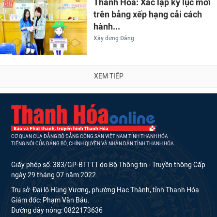
Thanh Hóa: Xác lập kỷ lục mới
trên bảng xếp hạng cải cách
hành...
Xây dựng Đảng
XEM TIẾP
CƠ QUAN CỦA ĐẢNG BỘ ĐẢNG CỘNG SẢN VIỆT NAM TỈNH THANH HÓA
TIẾNG NÓI CỦA ĐẢNG BỘ, CHÍNH QUYỀN VÀ NHÂN DÂN TỈNH THANH HÓA
Giấy phép số: 383/GP-BTTTT do Bộ Thông tin - Truyền thông Cấp
ngày 29 tháng 07 năm 2022.
Trụ sở: Đại lộ Hùng Vương, phường Hạc Thành, tỉnh Thanh Hóa
Giám đốc: Phạm Văn Báu.
Đường dây nóng: 0822173636