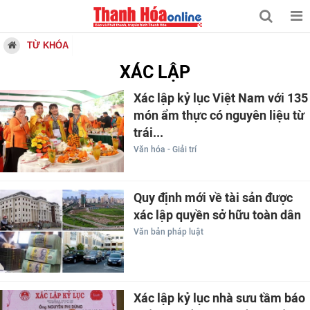
TỪ KHÓA
XÁC LẬP
Xác lập kỷ lục Việt Nam với 135
món ẩm thực có nguyên liệu từ
trái...
Văn hóa - Giải trí
Quy định mới về tài sản được
xác lập quyền sở hữu toàn dân
Văn bản pháp luật
Xác lập kỷ lục nhà sưu tầm báo