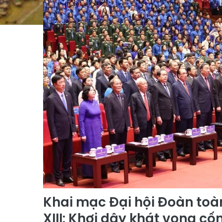
Khai mạc Đại hội Đoàn toà
XIII: Khơi dậy khát vọng cố