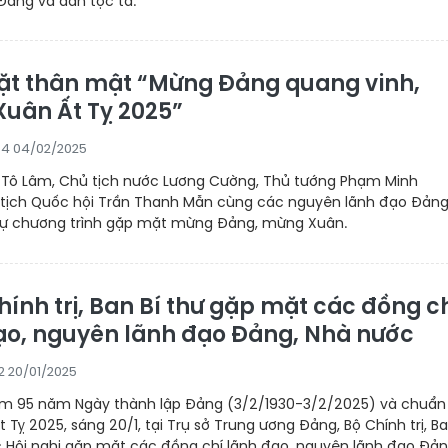
ảng và dân tộc ta.
t thân mật “Mừng Đảng quang vinh,
uân Ất Tỵ 2025”
34 04/02/2025
ư Tô Lâm, Chủ tịch nước Lương Cường, Thủ tướng Phạm Minh
 tịch Quốc hội Trần Thanh Mẫn cùng các nguyên lãnh đạo Đảng
ự chương trình gặp mặt mừng Đảng, mừng Xuân.
hính trị, Ban Bí thư gặp mặt các đồng c
ạo, nguyên lãnh đạo Đảng, Nhà nước
22 20/01/2025
ệm 95 năm Ngày thành lập Đảng (3/2/1930-3/2/2025) và chuẩn 
 Tỵ 2025, sáng 20/1, tại Trụ sở Trung ương Đảng, Bộ Chính trị, Ba
c Hội nghị gặp mặt các đồng chí lãnh đạo, nguyên lãnh đạo Đản