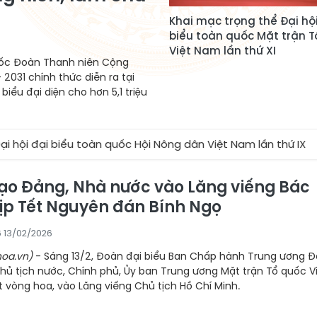
Khai mạc trọng thể Đại hội
biểu toàn quốc Mặt trận T
Việt Nam lần thứ XI
quốc Đoàn Thanh niên Cộng
 2031 chính thức diễn ra tại
biểu đại diện cho hơn 5,1 triệu
i biểu toàn quốc Hội Nông dân Việt Nam lần thứ IX
★
Sẽ
ạo Đảng, Nhà nước vào Lăng viếng Bác
ịp Tết Nguyên đán Bính Ngọ
6 13/02/2026
oa.vn)
- Sáng 13/2, Đoàn đại biểu Ban Chấp hành Trung ương Đ
hủ tịch nước, Chính phủ, Ủy ban Trung ương Mặt trận Tổ quốc V
 vòng hoa, vào Lăng viếng Chủ tịch Hồ Chí Minh.