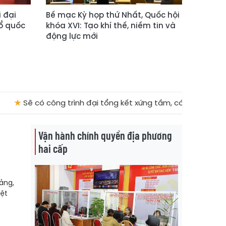
 đại
Bế mạc Kỳ họp thứ Nhất, Quốc hội
ổ quốc
khóa XVI: Tạo khí thế, niềm tin và
động lực mới
 có công trình đại tổng kết xứng tầm, có giá trị lý luận và thự
Vận hành chính quyền địa phương
hai cấp
ảng,
iệt