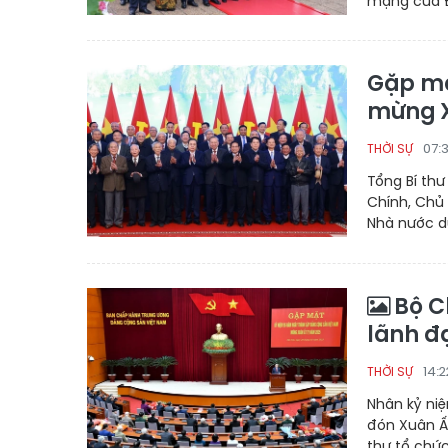
mạng của Đ
Gặp mặ
mừng X
07:
THỜI SỰ
Tổng Bí th
Chính, Chủ
Nhà nước d
Bộ C
lãnh đ
14:
THỜI SỰ
Nhân kỷ ni
đón Xuân Ất
thư tổ chứ