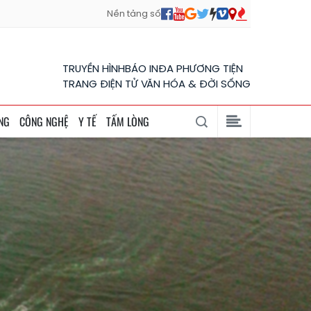
Nền tảng số
TRUYỀN HÌNH
BÁO IN
ĐA PHƯƠNG TIỆN
TRANG ĐIỆN TỬ VĂN HÓA & ĐỜI SỐNG
NG
CÔNG NGHỆ
Y TẾ
TẤM LÒNG