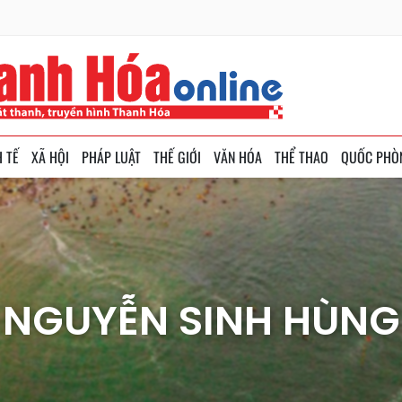
H TẾ
XÃ HỘI
PHÁP LUẬT
THẾ GIỚI
VĂN HÓA
THỂ THAO
QUỐC PHÒ
NGUYỄN SINH HÙNG