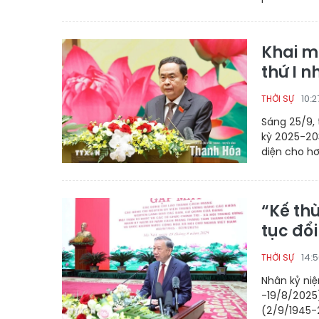
Khai m
thứ I 
10:
THỜI SỰ
Sáng 25/9, 
kỳ 2025-203
diện cho h
“Kế thừ
tục đổ
14:
THỜI SỰ
Nhân kỷ ni
-19/8/2025
(2/9/1945-2