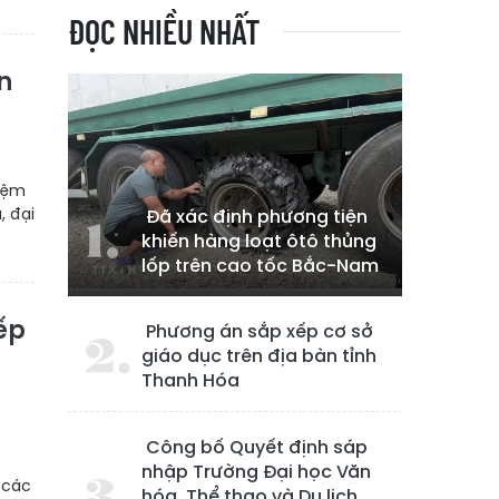
ĐỌC NHIỀU NHẤT
n
hiệm
, đại
Đã xác định phương tiện
khiến hàng loạt ôtô thủng
lốp trên cao tốc Bắc-Nam
iếp
Phương án sắp xếp cơ sở
giáo dục trên địa bàn tỉnh
Thanh Hóa
Công bố Quyết định sáp
nhập Trường Đại học Văn
 các
hóa, Thể thao và Du lịch