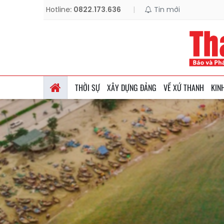
Hotline:
0822.173.636
|
Tin mới
THỜI SỰ
XÂY DỰNG ĐẢNG
VỀ XỨ THANH
KIN