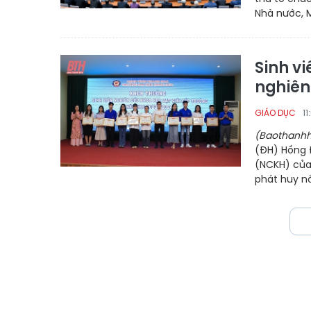
Nhà nước, M
Sinh v
nghiên
1
GIÁO DỤC
(Baothanhh
(ĐH) Hồng 
(NCKH) của
phát huy nă