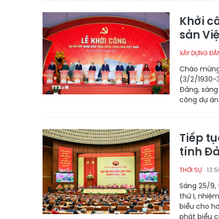
Khởi c
sản Vi
XÂY DỰNG ĐẢ
Chào mừng 
(3/2/1930-3
Đảng, sáng 
công dự án
Tiếp tụ
tính Đ
13:
THỜI SỰ
Sáng 25/9, 
thứ I, nhiệ
biểu cho hơ
phát biểu c