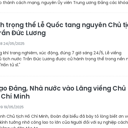
ão thành cách mạng, nguyên Ủy viên Trung ương Đảng các khóa,.
h trọng thể Lễ Quốc tang nguyên Chủ t
rần Đức Lương
28 24/05/2025
 khí trang nghiêm, xúc động, đúng 7 giờ sáng 24/5, Lễ viếng
 tịch nước Trần Đức Lương được cử hành trọng thể trong nền 
Hồn tử sĩ."
ạo Đảng, Nhà nước vào Lăng viếng Chủ
 Chí Minh
39 19/05/2025
inh Chủ tịch Hồ Chí Minh, Đoàn đại biểu đã bày tỏ lòng biết ơn v
kính tưởng nhớ công lao to lớn của Người đối với sự nghiệp cách