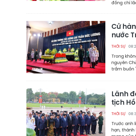
đồng chí l
Cử hàn
nước T
08:
THỜI SỰ
Trong không
nguyên Chủ
trầm buồn "
Lãnh đ
tịch Hồ
08:
THỜI SỰ
Trước anh l
hạn, thành 