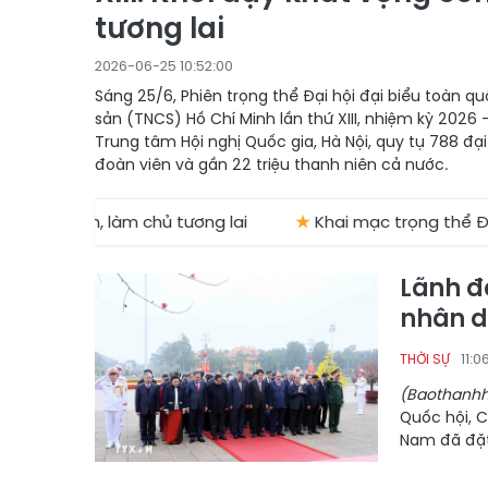
tương lai
2026-06-25 10:52:00
Sáng 25/6, Phiên trọng thể Đại hội đại biểu toàn 
sản (TNCS) Hồ Chí Minh lần thứ XIII, nhiệm kỳ 2026 -
Trung tâm Hội nghị Quốc gia, Hà Nội, quy tụ 788 đại 
đoàn viên và gần 22 triệu thanh niên cả nước.
iến, làm chủ tương lai
★
Khai mạc trọng thể Đại hội đạ
Lãnh đ
nhân d
11:0
THỜI SỰ
(Baothanhh
Quốc hội, C
Nam đã đặt