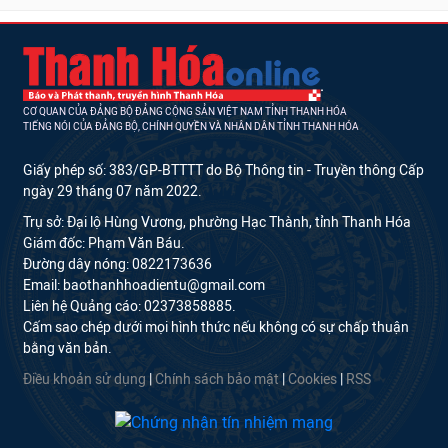
CƠ QUAN CỦA ĐẢNG BỘ ĐẢNG CỘNG SẢN VIỆT NAM TỈNH THANH HÓA
TIẾNG NÓI CỦA ĐẢNG BỘ, CHÍNH QUYỀN VÀ NHÂN DÂN TỈNH THANH HÓA
Giấy phép số: 383/GP-BTTTT do Bộ Thông tin - Truyền thông Cấp
ngày 29 tháng 07 năm 2022.
Trụ sở: Đại lộ Hùng Vương, phường Hạc Thành, tỉnh Thanh Hóa
Giám đốc: Phạm Văn Báu.
Đường dây nóng: 0822173636
Email: baothanhhoadientu@gmail.com
Liên hệ Quảng cáo: 02373858885.
Cấm sao chép dưới mọi hình thức nếu không có sự chấp thuận
bằng văn bản.
Điều khoản sử dụng
|
Chính sách bảo mật
|
Cookies
|
RSS