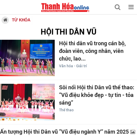
TỪ KHÓA
HỘI THI DÂN VŨ
Hội thi dân vũ trong cán bộ,
đoàn viên, công nhân, viên
chức, lao...
Văn hóa - Giải trí
Sôi nổi Hội thi Dân vũ thể thao:
“Vũ điệu khỏe đẹp - tự tin - tỏa
sáng”
Thể thao
Ấn tượng Hội thi Dân vũ “Vũ điệu ngành Y” năm 2025