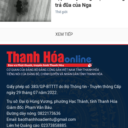
trả đũa của Nga
Thế giới
XEM TIẾP
CƠ QUAN CỦA ĐẢNG BỘ ĐẢNG CỘNG SẢN VIỆT NAM TỈNH THANH HÓA
TIẾNG NÓI CỦA ĐẢNG BỘ, CHÍNH QUYỀN VÀ NHÂN DÂN TỈNH THANH HÓA
Giấy phép số: 383/GP-BTTTT do Bộ Thông tin - Truyền thông Cấp
ngày 29 tháng 07 năm 2022.
Trụ sở: Đại lộ Hùng Vương, phường Hạc Thành, tỉnh Thanh Hóa
Giám đốc: Phạm Văn Báu.
Đường dây nóng: 0822173636
Email: baothanhhoadientu@gmail.com
Liên hệ Quảng cáo: 02373858885.