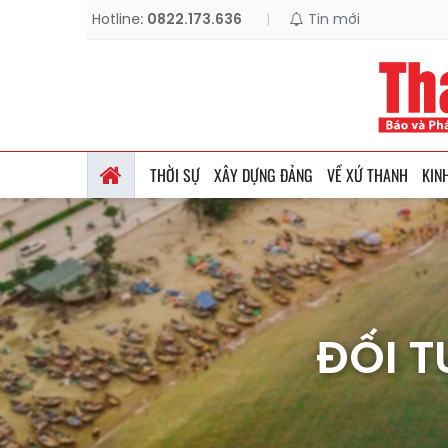
Hotline:
0822.173.636
|
Tin mới
THỜI SỰ
XÂY DỰNG ĐẢNG
VỀ XỨ THANH
KIN
ĐỐI T