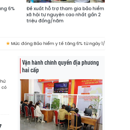
ăng 6%
Đề xuất hỗ trợ tham gia bảo hiểm
xã hội tự nguyện cao nhất gần 2
triệu đồng/năm
★
Mức đóng Bảo hiểm y tế tăng 6% từ ngày 1/7 là sai sự thật
Vận hành chính quyền địa phương
hai cấp
thứ
à có
7