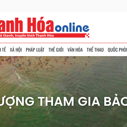
H TẾ
XÃ HỘI
PHÁP LUẬT
THẾ GIỚI
VĂN HÓA
THỂ THAO
QUỐC PHÒ
ƯỢNG THAM GIA BẢ