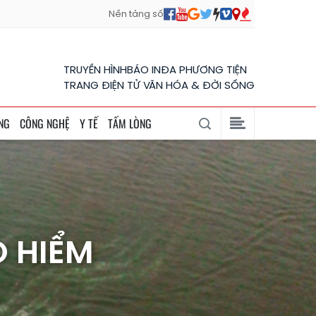
Nền tảng số
TRUYỀN HÌNH
BÁO IN
ĐA PHƯƠNG TIỆN
TRANG ĐIỆN TỬ VĂN HÓA & ĐỜI SỐNG
NG
CÔNG NGHỆ
Y TẾ
TẤM LÒNG
O HIỂM