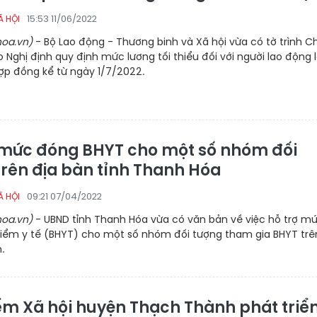
15:53 11/06/2022
Ã HỘI
oa.vn)
- Bộ Lao động - Thương binh và Xã hội vừa có tờ trình C
 Nghị định quy định mức lương tối thiểu đối với người lao động
hợp đồng kể từ ngày 1/7/2022.
 mức đóng BHYT cho một số nhóm đối
trên địa bàn tỉnh Thanh Hóa
09:21 07/04/2022
Ã HỘI
oa.vn)
- UBND tỉnh Thanh Hóa vừa có văn bản về việc hỗ trợ m
iểm y tế (BHYT) cho một số nhóm đối tượng tham gia BHYT trê
.
ểm Xã hội huyện Thạch Thành phát triể