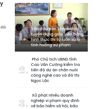
 y
 đối
Lần đầu tiên Thanh Hóa
tuyển dụng giáo viên bằng
hình thức thi tự luận xử lý
tình huống sư phạm
Phó Chủ tịch UBND tỉnh
Cao Văn Cường kiểm tra
tiến độ dự án chăn nuôi
công nghệ cao và đô thị
Ngọc Lặc
Xử phạt nhiều doanh
nghiệp vi phạm quy định
về bảo hiểm xã hội, bảo