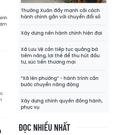
Thường Xuân đẩy mạnh cải cách
hành chính gắn với chuyển đổi số
hính
 làm
Xây dựng nền hành chính hiện đại
Xã Lưu Vệ cần tiếp tục quảng bá
tiềm năng, lợi thế để thu hút đầu
tư, xúc tiến thương mại
“Xã lên phường” - hành trình cần
bước chuyển năng động
ức
n
Xây dựng chính quyền đồng hành,
phục vụ
ĐỌC NHIỀU NHẤT
n