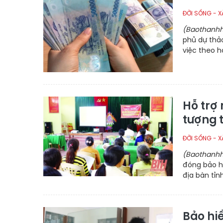
ĐỜI SỐNG - X
(Baothanhh
phủ dự thảo
việc theo 
Hỗ trợ
tượng 
ĐỜI SỐNG - X
(Baothanhh
đóng bảo h
địa bàn tỉnh
Bảo hi