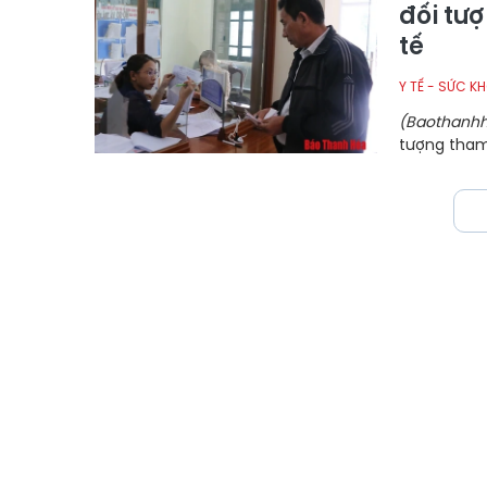
đối tư
tế
Y TẾ - SỨC K
(Baothanhh
tượng tham