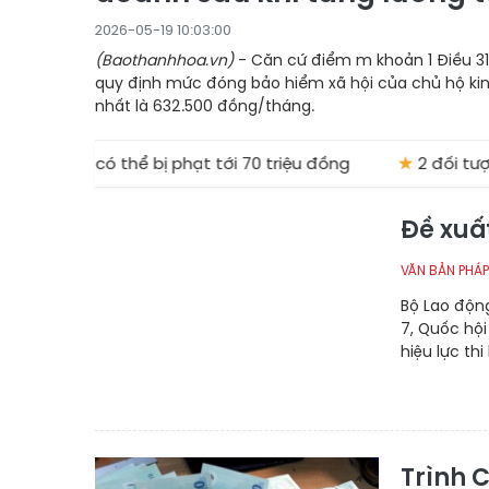
2026-05-19 10:03:00
(Baothanhhoa.vn)
- Căn cứ điểm m khoản 1 Điều 31
quy định mức đóng bảo hiểm xã hội của chủ hộ ki
nhất là 632.500 đồng/tháng.
g BHYT có thể bị phạt tới 70 triệu đồng
★
2 đối tượng
Đề xuấ
VĂN BẢN PHÁP
Bộ Lao động
7, Quốc hội
hiệu lực th
Trình C