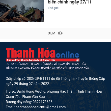
biến chính ngày 27/11
Thế giới
XEM TIẾP
CƠ QUAN CỦA ĐẢNG BỘ ĐẢNG CỘNG SẢN VIỆT NAM TỈNH THANH HÓA
TIẾNG NÓI CỦA ĐẢNG BỘ, CHÍNH QUYỀN VÀ NHÂN DÂN TỈNH THANH HÓA
Giấy phép số: 383/GP-BTTTT do Bộ Thông tin - Truyền thông Cấp
ngày 29 tháng 07 năm 2022.
Trụ sở: Đại lộ Hùng Vương, phường Hạc Thành, tỉnh Thanh Hóa
Giám đốc: Phạm Văn Báu.
Đường dây nóng: 0822173636
Email: baothanhhoadientu@gmail.com