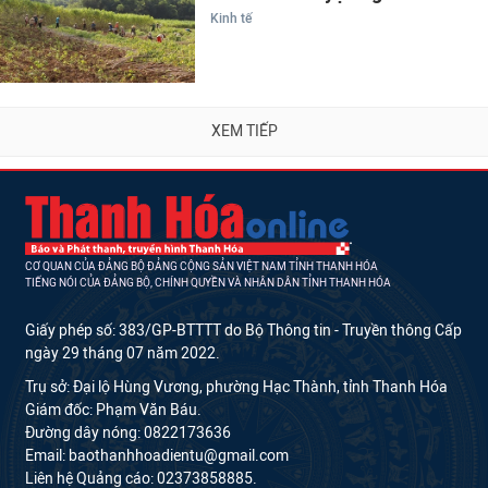
Kinh tế
XEM TIẾP
CƠ QUAN CỦA ĐẢNG BỘ ĐẢNG CỘNG SẢN VIỆT NAM TỈNH THANH HÓA
TIẾNG NÓI CỦA ĐẢNG BỘ, CHÍNH QUYỀN VÀ NHÂN DÂN TỈNH THANH HÓA
Giấy phép số: 383/GP-BTTTT do Bộ Thông tin - Truyền thông Cấp
ngày 29 tháng 07 năm 2022.
Trụ sở: Đại lộ Hùng Vương, phường Hạc Thành, tỉnh Thanh Hóa
Giám đốc: Phạm Văn Báu.
Đường dây nóng: 0822173636
Email: baothanhhoadientu@gmail.com
Liên hệ Quảng cáo: 02373858885.