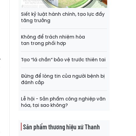
g
Siết kỷ luật hành chính, tạo lực đẩy
g
tăng trưởng
Không để trách nhiệm hòa
h
tan trong phối hợp
t
Tạo “lá chắn” bảo vệ trước thiên tai
ừ
i
Đừng để lòng tin của người bệnh bị
đánh cắp
p
Lễ hội - Sản phẩm công nghiệp văn
à
hóa, tại sao không?
m
Sản phẩm thương hiệu xứ Thanh
c