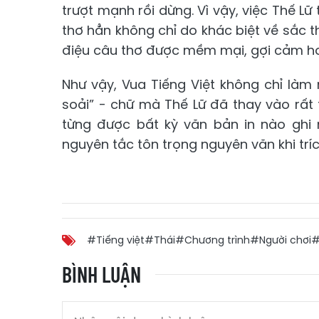
trượt mạnh rồi dừng. Vì vậy, việc Thế Lữ
thơ hẳn không chỉ do khác biệt về sắc t
điệu câu thơ được mềm mại, gợi cảm h
Như vậy, Vua Tiếng Việt không chỉ làm m
soải” - chữ mà Thế Lữ đã thay vào rất
từng được bất kỳ văn bản in nào ghi n
nguyên tắc tôn trọng nguyên văn khi trí
#Tiếng việt
#Thái
#Chương trình
#Người chơi
#
BÌNH LUẬN