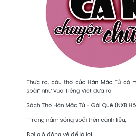
Thực ra, câu thơ của Hàn Mặc Tử có m
soài” như Vua Tiếng Việt đưa ra.
Sách Thơ Hàn Mặc Tử - Gái Quê (NXB Hội 
“Trăng nằm sóng soải trên cành liễu,
Đợi gió đông về để lả lơi.