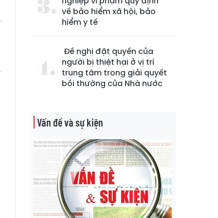
nghiệp vi phạm quy định
về bảo hiểm xã hội, bảo
ế
hiểm y tế
,
Đề nghị đặt quyền của
người bị thiệt hại ở vị trí
ề
trung tâm trong giải quyết
bồi thường của Nhà nước
Vấn đề và sự kiện
,
,
i
ị
a
c