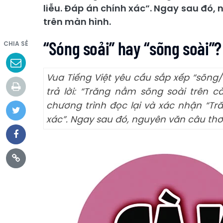
liễu. Đáp án chính xác”. Ngay sau đó
trên màn hình.
“Sóng soải” hay “sõng soài”?
CHIA SẺ
Vua Tiếng Việt yêu cầu sắp xếp “sõng/
trả lời: “Trăng nằm sõng soài trên 
chương trình đọc lại và xác nhận “Tr
xác”. Ngay sau đó, nguyên văn câu th