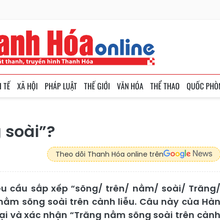
H TẾ
XÃ HỘI
PHÁP LUẬT
THẾ GIỚI
VĂN HÓA
THỂ THAO
QUỐC PHÒ
 soài”?
Theo dõi Thanh Hóa online trên
êu cầu sắp xếp “sõng/ trên/ nằm/ soài/ Trăng
ng nằm sõng soài trên cành liễu. Câu này của Hà
lại và xác nhận “Trăng nằm sõng soài trên càn