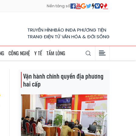
Nền tảng số
TRUYỀN HÌNH
BÁO IN
ĐA PHƯƠNG TIỆN
TRANG ĐIỆN TỬ VĂN HÓA & ĐỜI SỐNG
NG
CÔNG NGHỆ
Y TẾ
TẤM LÒNG
Vận hành chính quyền địa phương
hai cấp
/
n
h