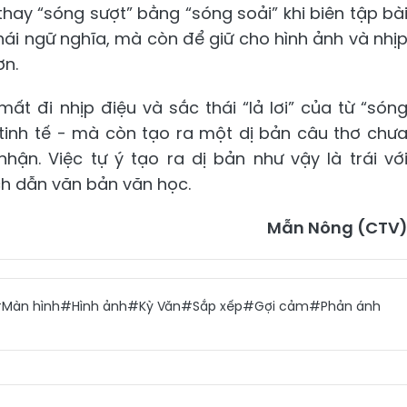
 thay “sóng sượt” bằng “sóng soải” khi biên tập bà
hái ngữ nghĩa, mà còn để giữ cho hình ảnh và nhị
ơn.
ất đi nhịp điệu và sắc thái “lả lơi” của từ “són
 tinh tế - mà còn tạo ra một dị bản câu thơ chư
hận. Việc tự ý tạo ra dị bản như vậy là trái vớ
ch dẫn văn bản văn học.
Mẫn Nông (CTV
Màn hình
#Hình ảnh
#Kỳ Văn
#Sắp xếp
#Gợi cảm
#Phản ánh