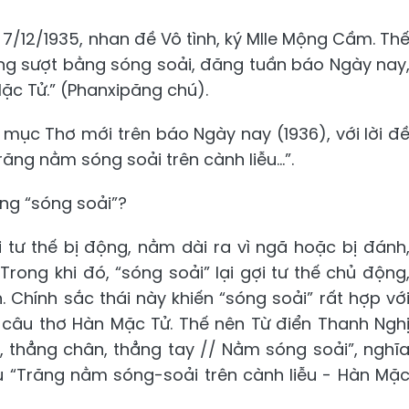
7/12/1935, nhan đề Vô tình, ký Mlle Mộng Cầm. Th
sóng sượt bằng sóng soải, đăng tuần báo Ngày nay
ặc Tử.” (Phanxipăng chú).
 mục Thơ mới trên báo Ngày nay (1936), với lời đ
ăng nằm sóng soải trên cành liễu...”.
ằng “sóng soải”?
 tư thế bị động, nằm dài ra vì ngã hoặc bị đánh
rong khi đó, “sóng soải” lại gợi tư thế chủ động
 Chính sắc thái này khiến “sóng soải” rất hợp vớ
ng câu thơ Hàn Mặc Tử. Thế nên Từ điển Thanh Ngh
, thẳng chân, thẳng tay // Nằm sóng soải”, nghĩ
âu “Trăng nằm sóng-soải trên cành liễu - Hàn Mặ