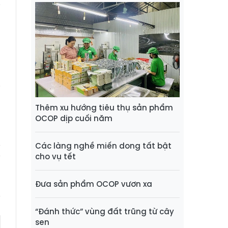
i
p
g
a
i
Thêm xu hướng tiêu thụ sản phẩm
OCOP dịp cuối năm
)
Các làng nghề miến dong tất bật
cho vụ tết
Đưa sản phẩm OCOP vươn xa
“Đánh thức” vùng đất trũng từ cây
sen