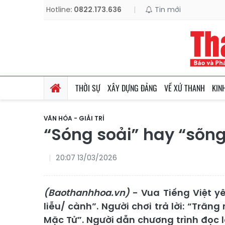
Hotline:
0822.173.636
|
Tin mới
THỜI SỰ
XÂY DỰNG ĐẢNG
VỀ XỨ THANH
KIN
VĂN HÓA - GIẢI TRÍ
“Sóng soải” hay “sõng
20:07 13/03/2026
(Baothanhhoa.vn)
- Vua Tiếng Việt y
liễu/ cành”. Người chơi trả lời: “Tră
Mặc Tử”. Người dẫn chương trình đọc 