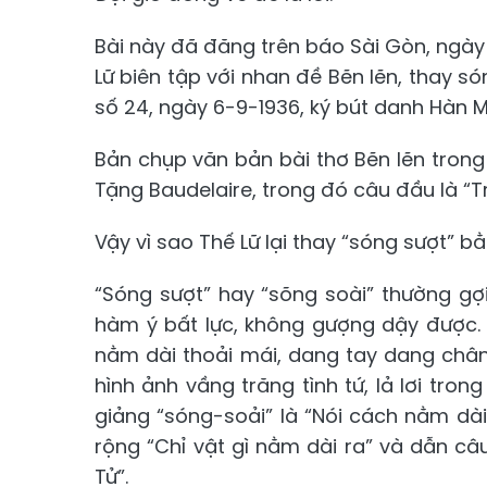
Bài này đã đăng trên báo Sài Gòn, ngày 
Lữ biên tập với nhan đề Bẽn lẽn, thay 
số 24, ngày 6-9-1936, ký bút danh Hàn M
Bản chụp văn bản bài thơ Bẽn lẽn trong
Tặng Baudelaire, trong đó câu đầu là “Tr
Vậy vì sao Thế Lữ lại thay “sóng sượt” b
“Sóng sượt” hay “sõng soài” thường gợi
hàm ý bất lực, không gượng dậy được. T
nằm dài thoải mái, dang tay dang chân.
hình ảnh vầng trăng tình tứ, lả lơi tro
giảng “sóng-soải” là “Nói cách nằm dài
rộng “Chỉ vật gì nằm dài ra” và dẫn c
Tử”.