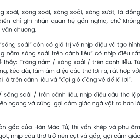
 soài, sóng soài, sóng soải, sóng sượt, là đồn
 điển chỉ ghi nhận quan hệ gần nghĩa, chứ khôn
g văn chương.
sóng soải” còn có giá trị về nhịp điệu và tạo hìn
g nằm sóng soải trên cành liễu” có nhịp điệu rấ
 thấy: Trăng nằm / sóng soải / trên cành liễu. T
, kéo dài, làm âm điệu câu thơ lơi ra, rất hợp vớ
ả trên cành liễu và “đợi gió đông về để lả lơi”.
sõng soài / trên cành liễu, nhịp điệu câu thơ lậ
nên ngang và cứng, gợi cảm giác ngã vật ra hơn l
ản gốc của Hàn Mặc Tử, thì vần khép và phụ â
gột, nhịp câu thơ trở nên cụt và gấp, gợi cảm giá