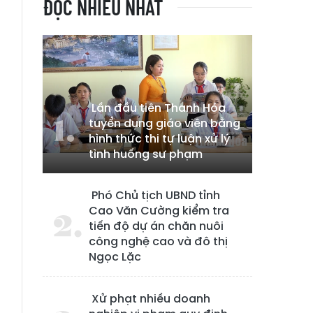
ĐỌC NHIỀU NHẤT
Lần đầu tiên Thanh Hóa
tuyển dụng giáo viên bằng
hình thức thi tự luận xử lý
tình huống sư phạm
g
Phó Chủ tịch UBND tỉnh
Cao Văn Cường kiểm tra
tiến độ dự án chăn nuôi
công nghệ cao và đô thị
Ngọc Lặc
Xử phạt nhiều doanh