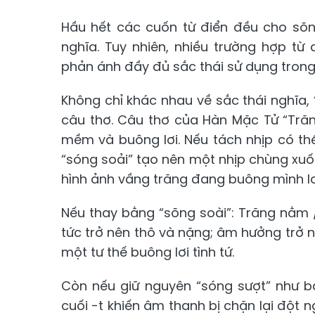
Hầu hết các cuốn từ điển đều cho sõng
nghĩa. Tuy nhiên, nhiều trường hợp từ
phản ánh đầy đủ sắc thái sử dụng tron
Không chỉ khác nhau về sắc thái nghĩa, “
câu thơ. Câu thơ của Hàn Mặc Tử “Trăn
mềm và buông lơi. Nếu tách nhịp có thể
“sóng soải” tạo nên một nhịp chùng xuống
hình ảnh vầng trăng đang buông mình lơi l
Nếu thay bằng “sõng soài”: Trăng nằm / 
tức trở nên thô và nặng; âm hưởng trở 
một tư thế buông lơi tình tứ.
Còn nếu giữ nguyên “sóng sượt” như b
cuối -t khiến âm thanh bị chặn lại đột n