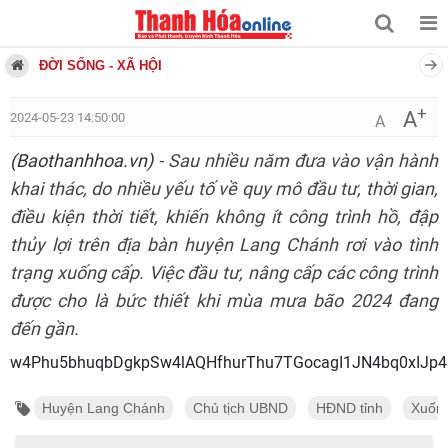
ĐỜI SỐNG - XÃ HỘI
+
A
2024-05-23 14:50:00
A
(Baothanhhoa.vn)
- Sau nhiều năm đưa vào vận hành
khai thác, do nhiều yếu tố về quy mô đầu tư, thời gian,
điều kiện thời tiết, khiến không ít công trình hồ, đập
thủy lợi trên địa bàn huyện Lang Chánh rơi vào tình
trạng xuống cấp. Việc đầu tư, nâng cấp các công trình
được cho là bức thiết khi mùa mưa bão 2024 đang
đến gần.
w4Phu5bhuqbDgkpSw4lAQHfhurThu7TGocagI1JN4bq0
Huyện Lang Chánh
Chủ tịch UBND
HĐND tỉnh
Xuống