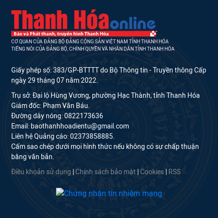
CƠ QUAN CỦA ĐẢNG BỘ ĐẢNG CỘNG SẢN VIỆT NAM TỈNH THANH HÓA
TIẾNG NÓI CỦA ĐẢNG BỘ, CHÍNH QUYỀN VÀ NHÂN DÂN TỈNH THANH HÓA
Giấy phép số: 383/GP-BTTTT do Bộ Thông tin - Truyền thông Cấp
ngày 29 tháng 07 năm 2022.
Trụ sở: Đại lộ Hùng Vương, phường Hạc Thành, tỉnh Thanh Hóa
Giám đốc: Phạm Văn Báu.
Đường dây nóng: 0822173636
Email: baothanhhoadientu@gmail.com
Liên hệ Quảng cáo: 02373858885.
Cấm sao chép dưới mọi hình thức nếu không có sự chấp thuận
bằng văn bản.
Điều khoản sử dụng
|
Chính sách bảo mật
|
Cookies
|
RSS