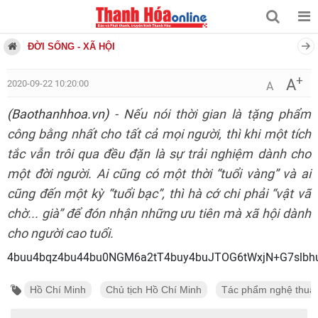
ĐỜI SỐNG - XÃ HỘI
+
A
2020-09-22 10:20:00
A
(Baothanhhoa.vn)
- Nếu nói thời gian là tặng phẩm
công bằng nhất cho tất cả mọi người, thì khi một tích
tắc vẫn trôi qua đều đặn là sự trải nghiệm dành cho
một đời người. Ai cũng có một thời “tuổi vàng” và ai
cũng đến một kỳ “tuổi bạc”, thì hà cớ chi phải “vật vã
chờ... già” để đón nhận những ưu tiên mà xã hội dành
cho người cao tuổi.
4buu4bqz4bu44bu0NGM6a2tT4buy4buJ
Hồ Chí Minh
Chủ tịch Hồ Chí Minh
Tác phẩm nghệ thuật