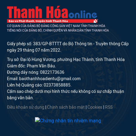
CƠ QUAN CỦA ĐẢNG BỘ ĐẢNG CỘNG SẢN VIỆT NAM TỈNH THANH HÓA
TIẾNG NÓI CỦA ĐẢNG BỘ, CHÍNH QUYỀN VÀ NHÂN DÂN TỈNH THANH HÓA
Giấy phép số: 383/GP-BTTTT do Bộ Thông tin - Truyền thông Cấp
ngày 29 tháng 07 năm 2022.
Trụ sở: Đại lộ Hùng Vương, phường Hạc Thành, tỉnh Thanh Hóa
Giám đốc: Phạm Văn Báu.
Đường dây nóng: 0822173636
Email: baothanhhoadientu@gmail.com
Liên hệ Quảng cáo: 02373858885.
Cấm sao chép dưới mọi hình thức nếu không có sự chấp thuận
bằng văn bản.
Điều khoản sử dụng
|
Chính sách bảo mật
|
Cookies
|
RSS