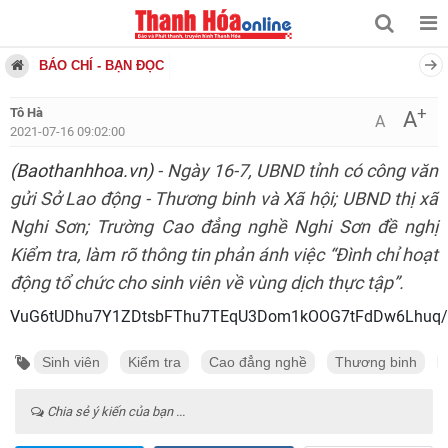
BÁO CHÍ - BẠN ĐỌC
+
Tô Hà
A
A
2021-07-16 09:02:00
(Baothanhhoa.vn)
- Ngày 16-7, UBND tỉnh có công văn
gửi Sở Lao động - Thương binh và Xã hội; UBND thị xã
Nghi Sơn; Trường Cao đẳng nghề Nghi Sơn đề nghị
Kiểm tra, làm rõ thông tin phản ánh việc “Đình chỉ hoạt
động tổ chức cho sinh viên về vùng dịch thực tập”.
VuG6tUDhu7Y1ZDtsbFThu7TEqU3Dom1kOOG7tFdDw6Lhuq/Ek
Sinh viên
Kiểm tra
Cao đẳng nghề
Thương binh
Chia sẻ ý kiến của bạn ...