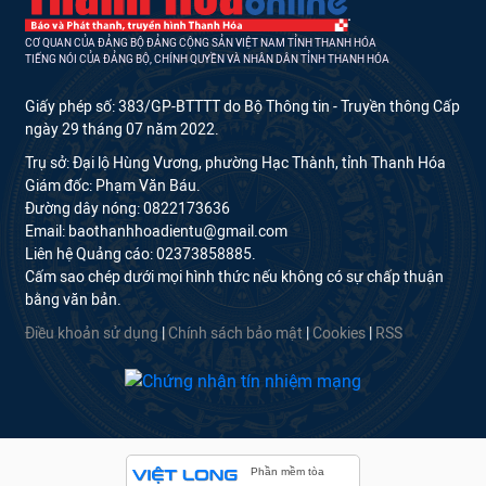
CƠ QUAN CỦA ĐẢNG BỘ ĐẢNG CỘNG SẢN VIỆT NAM TỈNH THANH HÓA
TIẾNG NÓI CỦA ĐẢNG BỘ, CHÍNH QUYỀN VÀ NHÂN DÂN TỈNH THANH HÓA
Giấy phép số: 383/GP-BTTTT do Bộ Thông tin - Truyền thông Cấp
ngày 29 tháng 07 năm 2022.
Trụ sở: Đại lộ Hùng Vương, phường Hạc Thành, tỉnh Thanh Hóa
Giám đốc: Phạm Văn Báu.
Đường dây nóng: 0822173636
Email: baothanhhoadientu@gmail.com
Liên hệ Quảng cáo: 02373858885.
Cấm sao chép dưới mọi hình thức nếu không có sự chấp thuận
bằng văn bản.
Điều khoản sử dụng
|
Chính sách bảo mật
|
Cookies
|
RSS
Phần mềm tòa