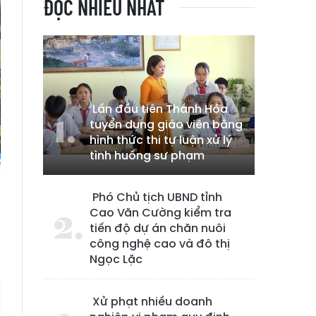
ĐỌC NHIỀU NHẤT
Lần đầu tiên Thanh Hóa
tuyển dụng giáo viên bằng
hình thức thi tự luận xử lý
tình huống sư phạm
Phó Chủ tịch UBND tỉnh
Cao Văn Cường kiểm tra
tiến độ dự án chăn nuôi
công nghệ cao và đô thị
Ngọc Lặc
Xử phạt nhiều doanh