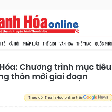
H TẾ
XÃ HỘI
PHÁP LUẬT
THẾ GIỚI
VĂN HÓA
THỂ THAO
QUỐC PHÒ
Hóa: Chương trình mục tiêu
ng thôn mới giai đoạn
Theo dõi Thanh Hóa online trên