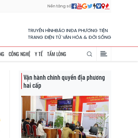
Nền tảng số
TRUYỀN HÌNH
BÁO IN
ĐA PHƯƠNG TIỆN
TRANG ĐIỆN TỬ VĂN HÓA & ĐỜI SỐNG
NG
CÔNG NGHỆ
Y TẾ
TẤM LÒNG
Vận hành chính quyền địa phương
hai cấp