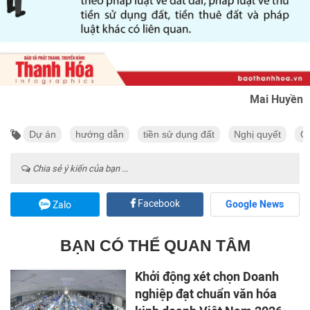
Mai Huyền
Dự án
hướng dẫn
tiền sử dụng đất
Nghị quyết
C
Chia sẻ ý kiến của bạn ...
Facebook
Google News
Zalo
BẠN CÓ THỂ QUAN TÂM
Khởi động xét chọn Doanh
nghiệp đạt chuẩn văn hóa