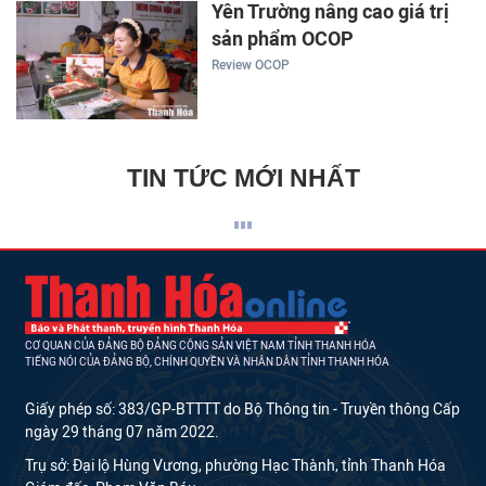
Yên Trường nâng cao giá trị
sản phẩm OCOP
Review OCOP
TIN TỨC MỚI NHẤT
CƠ QUAN CỦA ĐẢNG BỘ ĐẢNG CỘNG SẢN VIỆT NAM TỈNH THANH HÓA
TIẾNG NÓI CỦA ĐẢNG BỘ, CHÍNH QUYỀN VÀ NHÂN DÂN TỈNH THANH HÓA
Giấy phép số: 383/GP-BTTTT do Bộ Thông tin - Truyền thông Cấp
ngày 29 tháng 07 năm 2022.
Trụ sở: Đại lộ Hùng Vương, phường Hạc Thành, tỉnh Thanh Hóa