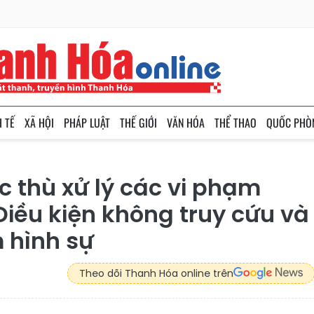
H TẾ
XÃ HỘI
PHÁP LUẬT
THẾ GIỚI
VĂN HÓA
THỂ THAO
QUỐC PHÒ
c thù xử lý các vi phạm
Điều kiện không truy cứu và
 hình sự
Theo dõi Thanh Hóa online trên