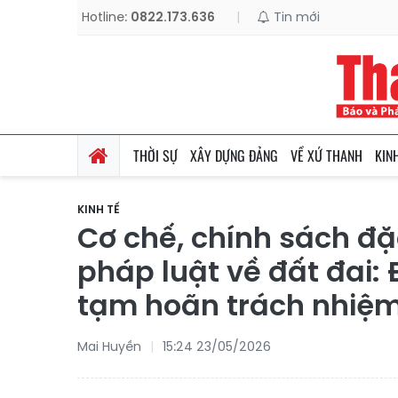
Hotline:
0822.173.636
|
Tin mới
THỜI SỰ
XÂY DỰNG ĐẢNG
VỀ XỨ THANH
KIN
KINH TẾ
Cơ chế, chính sách đặ
pháp luật về đất đai: 
tạm hoãn trách nhiệm
Mai Huyền
15:24 23/05/2026