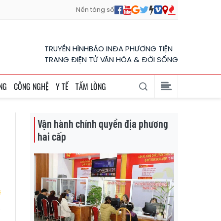
Nền tảng số
TRUYỀN HÌNH
BÁO IN
ĐA PHƯƠNG TIỆN
TRANG ĐIỆN TỬ VĂN HÓA & ĐỜI SỐNG
NG
CÔNG NGHỆ
Y TẾ
TẤM LÒNG
Vận hành chính quyền địa phương
hai cấp