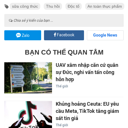
sữa công thức
Thu hồi
Độc tố
An toàn thực phẩm
Chia sẻ ý kiến của bạn ...
Facebook
Google News
Zalo
BẠN CÓ THỂ QUAN TÂM
UAV xâm nhập căn cứ quân
sự Đức, nghi vấn tấn công
hỗn hợp
Thế giới
Khủng hoảng Ceuta: EU yêu
cầu Meta, TikTok tăng giám
sát tin giả
Thế giới