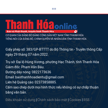
CƠ QUAN CỦA ĐẢNG BỘ ĐẢNG CỘNG SẢN VIỆT NAM TỈNH THANH HÓA
TIẾNG NÓI CỦA ĐẢNG BỘ, CHÍNH QUYỀN VÀ NHÂN DÂN TỈNH THANH HÓA
Giấy phép số: 383/GP-BTTTT do Bộ Thông tin - Truyền thông Cấp
ngày 29 tháng 07 năm 2022.
Trụ sở: Đại lộ Hùng Vương, phường Hạc Thành, tỉnh Thanh Hóa
Giám đốc: Phạm Văn Báu.
Đường dây nóng: 0822173636
Email: baothanhhoadientu@gmail.com
Liên hệ Quảng cáo: 02373858885.
Cấm sao chép dưới mọi hình thức nếu không có sự chấp thuận
bằng văn bản.
Điều khoản sử dụng
|
Chính sách bảo mật
|
Cookies
|
RSS