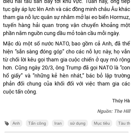
điều hai tàu sân bay tới khu vực. Tuần này, ông tiếp
tục gây áp lực lên Anh và các đồng minh châu Âu khác
tham gia nỗ lực quân sự nhằm mở lại eo biển Hormuz,
tuyến hàng hải quan trọng vận chuyển khoảng một
phần năm nguồn cung dầu mỏ toàn cầu mỗi ngày.
Mặc dù một số nước NATO, bao gồm cả Anh, đã thể
hiện “sẵn sàng đóng góp” cho các nỗ lực này, họ vẫn
từ chối lời kêu gọi tham gia cuộc chiến ở quy mô rộng
hơn. Cũng ngày 20/3, ông Trump đã gọi NATO là “con
hổ giấy” và “những kẻ hèn nhát,” bác bỏ lập trường
phản đối chung của khối đối với việc tham gia các
cuộc tấn công.
Thúy Hà
Nguồn: The Hill
Anh
Tấn công
Iran
sử dụng
Mục tiêu
Tàu th