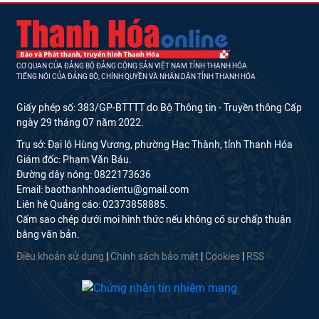
CƠ QUAN CỦA ĐẢNG BỘ ĐẢNG CỘNG SẢN VIỆT NAM TỈNH THANH HÓA
TIẾNG NÓI CỦA ĐẢNG BỘ, CHÍNH QUYỀN VÀ NHÂN DÂN TỈNH THANH HÓA
Giấy phép số: 383/GP-BTTTT do Bộ Thông tin - Truyền thông Cấp
ngày 29 tháng 07 năm 2022.
Trụ sở: Đại lộ Hùng Vương, phường Hạc Thành, tỉnh Thanh Hóa
Giám đốc: Phạm Văn Báu.
Đường dây nóng: 0822173636
Email: baothanhhoadientu@gmail.com
Liên hệ Quảng cáo: 02373858885.
Cấm sao chép dưới mọi hình thức nếu không có sự chấp thuận
bằng văn bản.
Điều khoản sử dụng
|
Chính sách bảo mật
|
Cookies
|
RSS