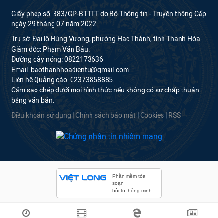
Giấy phép số: 383/GP-BTTTT do Bộ Thông tin - Truyền thông Cấp
ngày 29 tháng 07 năm 2022.
Trụ sở: Đại lộ Hùng Vương, phường Hạc Thành, tỉnh Thanh Hóa
Giám đốc: Phạm Văn Báu.
Đường dây nóng: 0822173636
Email: baothanhhoadientu@gmail.com
Liên hệ Quảng cáo: 02373858885.
Cấm sao chép dưới mọi hình thức nếu không có sự chấp thuận
bằng văn bản.
Điều khoản sử dụng
|
Chính sách bảo mật
|
Cookies
|
RSS
Phần mềm tòa
soạn
hội tụ thông minh