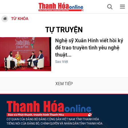
TỪ KHÓA
TỰ TRUYỆN
Nghệ sỹ Xuân Hinh viết hồi ký
để trao truyền tình yêu nghệ
thuật...
Sao Việt
XEM TIẾP
CƠ QUAN CỦA ĐẢNG BỘ ĐẢNG CỘNG SẢN VIỆT NAM TỈNH THANH HÓA
TIẾNG NÓI CỦA ĐẢNG BỘ, CHÍNH QUYỀN VÀ NHÂN DÂN TỈNH THANH HÓA