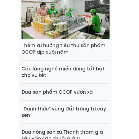
o
i
h
Thêm xu hướng tiêu thụ sản phẩm
i
OCOP dịp cuối năm
Các làng nghề miến dong tất bật
,
cho vụ tết
Đưa sản phẩm OCOP vươn xa
N
“Đánh thức” vùng đất trũng từ cây
sen
Đưa nông sản xứ Thanh tham gia
sâu vào các chuỗi giá trị