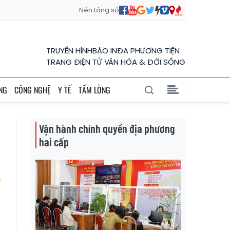
Nền tảng số
TRUYỀN HÌNH
BÁO IN
ĐA PHƯƠNG TIỆN
TRANG ĐIỆN TỬ VĂN HÓA & ĐỜI SỐNG
NG
CÔNG NGHỆ
Y TẾ
TẤM LÒNG
Vận hành chính quyền địa phương
hai cấp
ễ