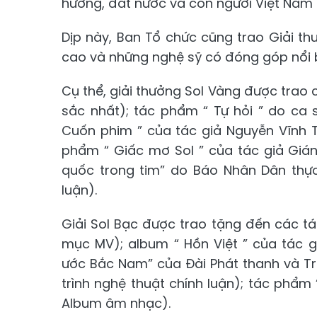
hương, đất nước và con người Việt Nam 
Dịp này, Ban Tổ chức cũng trao Giải t
cao và những nghệ sỹ có đóng góp nổi 
Cụ thể, giải thưởng Sol Vàng được trao
sắc nhất); tác phẩm “ Tự hỏi ” do ca
Cuốn phim ” của tác giả Nguyễn Vĩnh
phẩm “ Giấc mơ Sol ” của tác giả Gián
quốc trong tim” do Báo Nhân Dân thực
luận).
Giải Sol Bạc được trao tặng đến các t
mục MV); album “ Hồn Việt ” của tác 
ước Bắc Nam” của Đài Phát thanh và T
trình nghệ thuật chính luận); tác phẩ
Album âm nhạc).