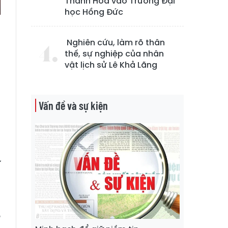
Thanh Hóa vào Trường Đại
học Hồng Đức
Nghiên cứu, làm rõ thân
thế, sự nghiệp của nhân
vật lịch sử Lê Khả Lãng
g
Vấn đề và sự kiện
t
n
ư
a
ê