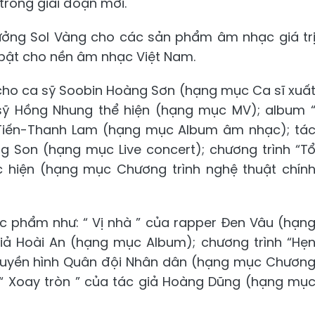
trong giai đoạn mới.
hưởng Sol Vàng cho các sản phẩm âm nhạc giá tr
bật cho nền âm nhạc Việt Nam.
 cho ca sỹ Soobin Hoàng Sơn (hạng mục Ca sĩ xuấ
 sỹ Hồng Nhung thể hiện (hạng mục MV); album 
 Tiến-Thanh Lam (hạng mục Album âm nhạc); tá
g Son (hạng mục Live concert); chương trình “T
 hiện (hạng mục Chương trình nghệ thuật chín
ác phẩm như: “ Vị nhà ” của rapper Đen Vâu (hạn
giả Hoài An (hạng mục Album); chương trình “Hẹ
ruyền hình Quân đội Nhân dân (hạng mục Chươn
m “ Xoay tròn ” của tác giả Hoàng Dũng (hạng mụ