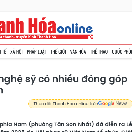
H TẾ
XÃ HỘI
PHÁP LUẬT
THẾ GIỚI
VĂN HÓA
THỂ THAO
QUỐC PHÒ
 nghệ sỹ có nhiều đóng góp
m
Theo dõi Thanh Hóa online trên
ực phía Nam (phường Tân Sơn Nhất) đã diễn ra L