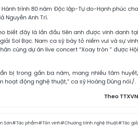
đề Hành trình 80 năm Độc lập-Tự do-Hạnh phúc ch
iả Nguyễn Anh Trí.
ho biết đây là lần đầu tiên anh được vinh danh tạ
iải Sol Bạc. Nam ca sỹ bày tỏ niềm vui và sự vin
thân cùng dự án live concert “Xoay tròn ” được Hộ
huẩn bị trong gần ba năm, mang nhiều tâm huyết
 hoạt động nghệ thuật,” ca sỹ Hoàng Dũng nói./.
Theo TTXV
n Sơn
#Tác phẩm
#Tôn vinh
#Chương trình nghệ thuật
#Tác giả