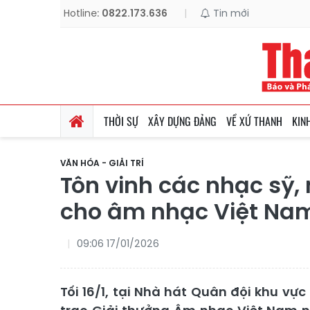
Hotline:
0822.173.636
|
Tin mới
THỜI SỰ
XÂY DỰNG ĐẢNG
VỀ XỨ THANH
KIN
VĂN HÓA - GIẢI TRÍ
Tôn vinh các nhạc sỹ,
cho âm nhạc Việt Na
09:06 17/01/2026
Tối 16/1, tại Nhà hát Quân đội khu v