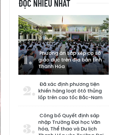
ĐỌC NHIỀU NHẤT
Phương án sắp xếp cơ sở
giáo dục trên địa bàn tỉnh
Thanh Hóa
Đã xác định phương tiện
khiến hàng loạt ôtô thủng
lốp trên cao tốc Bắc-Nam
Công bố Quyết định sáp
nhập Trường Đại học Văn
hóa, Thể thao và Du lịch