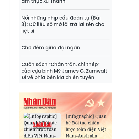
ẩm thực xứ Thanh
Nối những nhịp cầu đoàn tụ (Bài
3): Dữ liệu số mở lối trả lại tên cho
liệt sĩ
Chợ đêm giữa đại ngàn
Cuốn sách “Chân trần, chí thép”
của cựu binh Mỹ James G. Zumwalt:
Đi về phía bên kia chiến tuyến