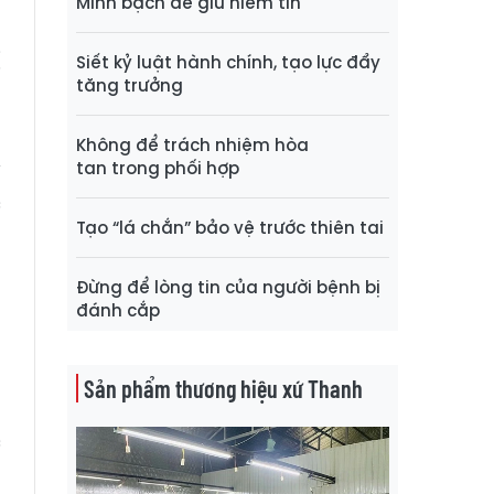
Minh bạch để giữ niềm tin
ị
Siết kỷ luật hành chính, tạo lực đẩy
tăng trưởng
t
Không để trách nhiệm hòa
tan trong phối hợp
“
c
Tạo “lá chắn” bảo vệ trước thiên tai
ổ
h
Đừng để lòng tin của người bệnh bị
đánh cắp
g
n
Sản phẩm thương hiệu xứ Thanh
g
c