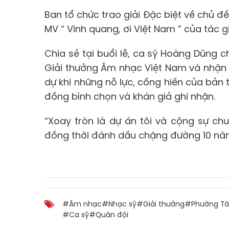
Ban tổ chức trao giải Đặc biệt về chủ 
MV “ Vinh quang, ơi Việt Nam ” của tác g
Chia sẻ tại buổi lễ, ca sỹ Hoàng Dũng c
Giải thưởng Âm nhạc Việt Nam và nhận g
dự khi những nỗ lực, cống hiến của bản 
đồng bình chọn và khán giả ghi nhận.
“Xoay tròn là dự án tôi và cộng sự c
đồng thời đánh dấu chặng đường 10 năm
#Âm nhạc
#Nhạc sỹ
#Giải thưởng
#Phường Tâ
#Ca sỹ
#Quân đội