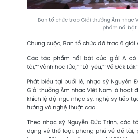
Ban tổ chức trao Giải thưởng Âm nhạc 
phẩm nổi bật.
Chung cuộc, Ban tổ chức đã trao 6 giải A,
Các tác phẩm nổi bật của giải A có
tôi,““Vành hoa lửa,” “Lời yêu,““Về Đắk Lắk” .
Phát biểu tại buổi lễ, nhạc sỹ Nguyễn Đ
Giải thưởng Âm nhạc Việt Nam là hoạt 
khích lệ đội ngũ nhạc sỹ, nghệ sỹ tiếp t
tưởng và nghệ thuật cao.
Theo nhạc sỹ Nguyễn Đức Trịnh, các t
dạng về thể loại, phong phú về đề tài,