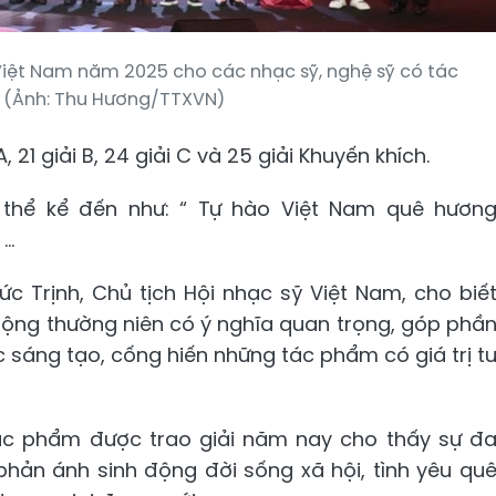
Việt Nam năm 2025 cho các nhạc sỹ, nghệ sỹ có tác
 (Ảnh: Thu Hương/TTXVN)
 21 giải B, 24 giải C và 25 giải Khuyến khích.
 thể kể đến như: “ Tự hào Việt Nam quê hươn
..
ức Trịnh, Chủ tịch Hội nhạc sỹ Việt Nam, cho biế
động thường niên có ý nghĩa quan trọng, góp phầ
ục sáng tạo, cống hiến những tác phẩm có giá trị t
ác phẩm được trao giải năm nay cho thấy sự đ
 phản ánh sinh động đời sống xã hội, tình yêu qu