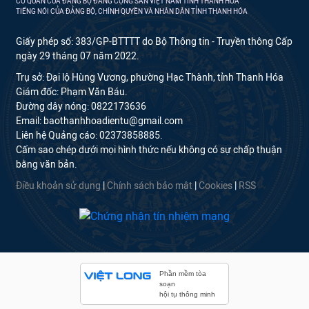
CƠ QUAN CỦA ĐẢNG BỘ ĐẢNG CỘNG SẢN VIỆT NAM TỈNH THANH HÓA
TIẾNG NÓI CỦA ĐẢNG BỘ, CHÍNH QUYỀN VÀ NHÂN DÂN TỈNH THANH HÓA
Giấy phép số: 383/GP-BTTTT do Bộ Thông tin - Truyền thông Cấp
ngày 29 tháng 07 năm 2022.
Trụ sở: Đại lộ Hùng Vương, phường Hạc Thành, tỉnh Thanh Hóa
Giám đốc: Phạm Văn Báu.
Đường dây nóng: 0822173636
Email: baothanhhoadientu@gmail.com
Liên hệ Quảng cáo: 02373858885.
Cấm sao chép dưới mọi hình thức nếu không có sự chấp thuận
bằng văn bản.
Điều khoản sử dụng
|
Chính sách bảo mật
|
Cookies
|
RSS
Phần mềm tòa
soạn
hội tụ thông minh