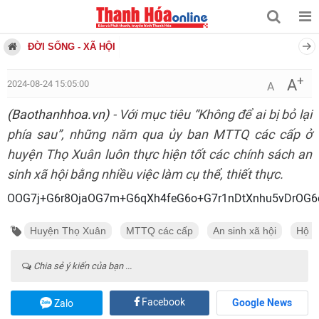
ĐỜI SỐNG - XÃ HỘI
+
A
2024-08-24 15:05:00
A
(Baothanhhoa.vn)
- Với mục tiêu “Không để ai bị bỏ lại
phía sau”, những năm qua ủy ban MTTQ các cấp ở
huyện Thọ Xuân luôn thực hiện tốt các chính sách an
sinh xã hội bằng nhiều việc làm cụ thể, thiết thực.
OOG7j+G6r8OjaOG7m+G6qXh4feG6o+G7
Huyện Thọ Xuân
MTTQ các cấp
An sinh xã hội
Hộ n
Chia sẻ ý kiến của bạn ...
Facebook
Google News
Zalo