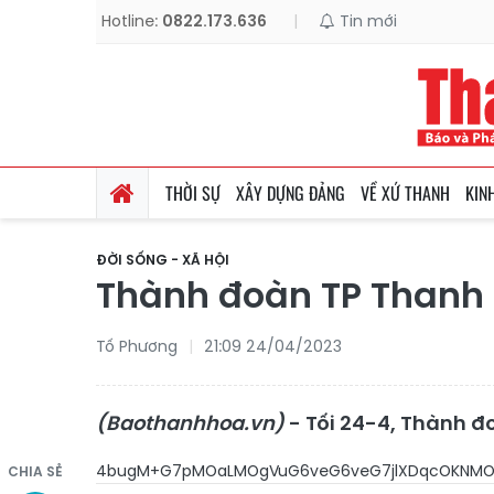
Hotline:
0822.173.636
|
Tin mới
THỜI SỰ
XÂY DỰNG ĐẢNG
VỀ XỨ THANH
KIN
ĐỜI SỐNG - XÃ HỘI
Thành đoàn TP Thanh H
Tố Phương
21:09 24/04/2023
(Baothanhhoa.vn)
- Tối 24-4, Thành đ
4bugM+G7pMOaLMOgVuG6veG6veG7jlXDqcOKNMOq
CHIA SẺ