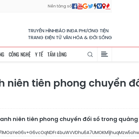
Nền tảng số
TRUYỀN HÌNH
BÁO IN
ĐA PHƯƠNG TIỆN
TRANG ĐIỆN TỬ VĂN HÓA & ĐỜI SỐNG
NG
CÔNG NGHỆ
Y TẾ
TẤM LÒNG
 niên tiên phong chuyển đổ
hanh niên tiên phong chuyển đổi số trong quảng 
OaYeG6v+G6vcOqNDFr4buWVVDhu6A7UMOKM1jhuqMzw5ohw6NY