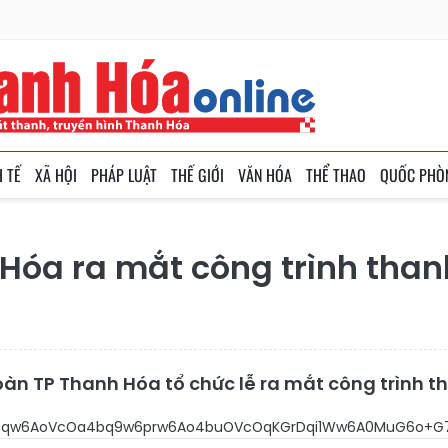
H TẾ
XÃ HỘI
PHÁP LUẬT
THẾ GIỚI
VĂN HÓA
THỂ THAO
QUỐC PHÒ
óa ra mắt công trình thanh
oàn TP Thanh Hóa tổ chức lễ ra mắt công trình t
w6AoVcOa4bq9w6prw6Ao4buOVcOqKGrDqi1Ww6A0MuG6o+G7lM