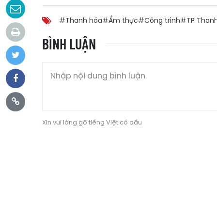
#Thanh hóa
#Ẩm thực
#Công trình
#TP Than
BÌNH LUẬN
Xin vui lòng gõ tiếng Việt có dấu