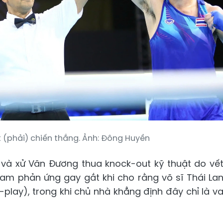
t (phải) chiến thắng. Ảnh: Đông Huyền
 và xử Văn Đương thua knock-out kỹ thuật do vế
am phản ứng gay gắt khi cho rằng võ sĩ Thái La
lay), trong khi chủ nhà khẳng định đây chỉ là v