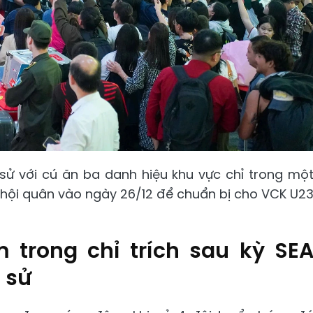
sử với cú ăn ba danh hiệu khu vực chỉ trong mộ
 hội quân vào ngày 26/12 để chuẩn bị cho VCK U2
 trong chỉ trích sau kỳ SE
 sử