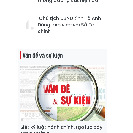
thống đường sắt hiện đại
Chủ tịch UBND tỉnh Tô Anh
Dũng làm việc với Sở Tài
chính
Vấn đề và sự kiện
t
n
a
Siết kỷ luật hành chính, tạo lực đẩy