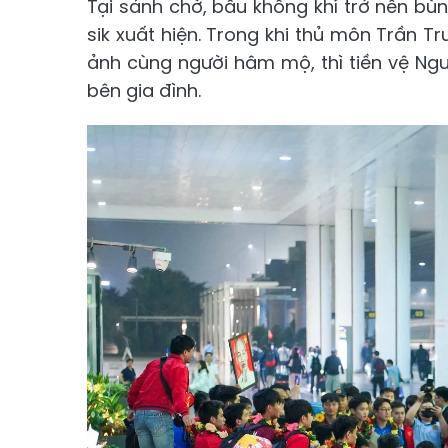
Tại sảnh chờ, bầu không khí trở nên bù
sik xuất hiện. Trong khi thủ môn Trần T
ảnh cùng người hâm mộ, thì tiền vệ Ng
bên gia đình.