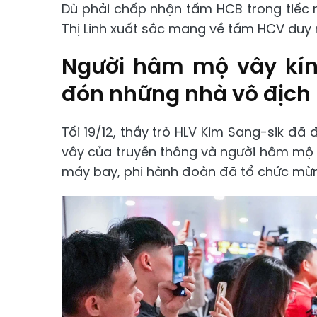
Dù phải chấp nhận tấm HCB trong tiếc n
Thị Linh xuất sắc mang về tấm HCV duy 
Người hâm mộ vây kín 
đón những nhà vô địch 
Tối 19/12, thầy trò HLV Kim Sang-sik đ
vây của truyền thông và người hâm mộ 
máy bay, phi hành đoàn đã tổ chức mừn