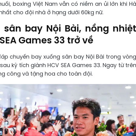
uối, boxing Việt Nam vẫn có niềm an ủi lớn khi H
nhất cho đội nhà ở hạng dưới 60kg nữ.
sân bay Nội Bài, nồng nhiệ
SEA Games 33 trở về
ã đáp chuyến bay xuống sân bay Nội Bài trong vòn
sau kỳ tích giành HCV SEA Games 33. Ngay từ trê
g công và tặng hoa cho toàn đội.