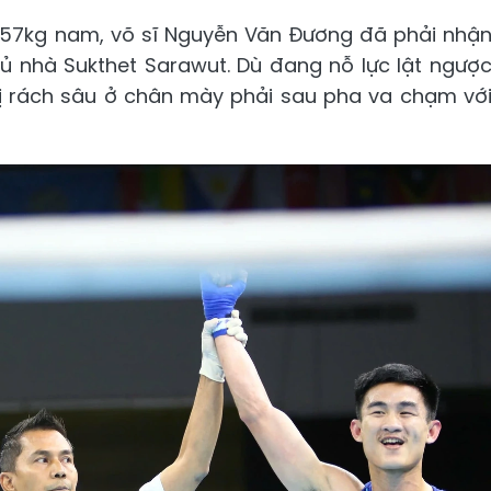
g -57kg nam, võ sĩ Nguyễn Văn Đương đã phải nhậ
hủ nhà Sukthet Sarawut. Dù đang nỗ lực lật ngượ
bị rách sâu ở chân mày phải sau pha va chạm vớ