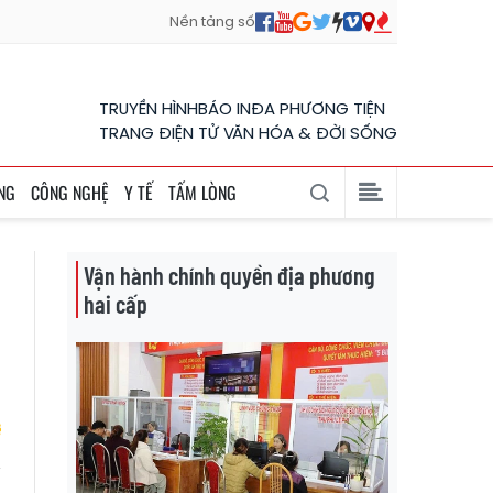
Nền tảng số
TRUYỀN HÌNH
BÁO IN
ĐA PHƯƠNG TIỆN
TRANG ĐIỆN TỬ VĂN HÓA & ĐỜI SỐNG
NG
CÔNG NGHỆ
Y TẾ
TẤM LÒNG
Vận hành chính quyền địa phương
hai cấp