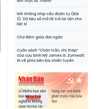
ẩm thực xứ Thanh
Nối những nhịp cầu đoàn tụ (Bài
3): Dữ liệu số mở lối trả lại tên cho
liệt sĩ
Chợ đêm giữa đại ngàn
Cuốn sách “Chân trần, chí thép”
của cựu binh Mỹ James G. Zumwalt:
t
Đi về phía bên kia chiến tuyến
3
A