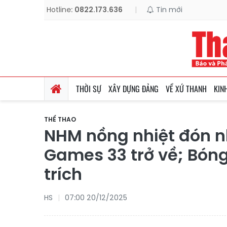
Hotline:
0822.173.636
|
Tin mới
THỜI SỰ
XÂY DỰNG ĐẢNG
VỀ XỨ THANH
KIN
THỂ THAO
NHM nồng nhiệt đón n
Games 33 trở về; Bóng
trích
HS
07:00 20/12/2025