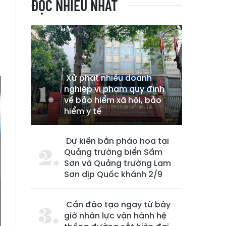
ĐỌC NHIỀU NHẤT
n
c
i
Xử phạt nhiều doanh
nghiệp vi phạm quy định
về bảo hiểm xã hội, bảo
hiểm y tế
Dự kiến bắn pháo hoa tại
Quảng trường biển Sầm
Sơn và Quảng trường Lam
Sơn dịp Quốc khánh 2/9
Cần đào tạo ngay từ bây
giờ nhân lực vận hành hệ