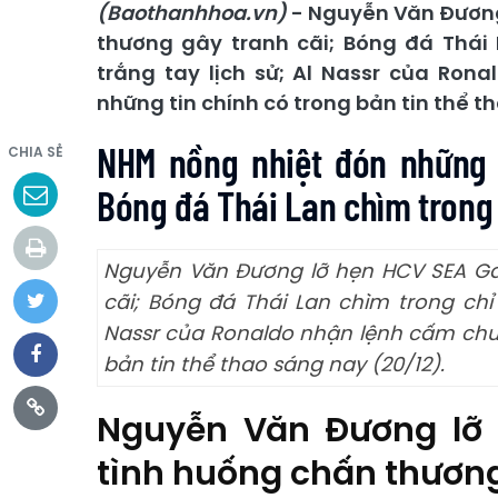
(Baothanhhoa.vn)
- Nguyễn Văn Đương
thương gây tranh cãi; Bóng đá Thái 
trắng tay lịch sử; Al Nassr của Rona
những tin chính có trong bản tin thể t
NHM nồng nhiệt đón những 
CHIA SẺ
Bóng đá Thái Lan chìm trong 
Nguyễn Văn Đương lỡ hẹn HCV SEA Ga
cãi; Bóng đá Thái Lan chìm trong chỉ 
Nassr của Ronaldo nhận lệnh cấm chuyể
bản tin thể thao sáng nay (20/12).
Nguyễn Văn Đương lỡ
tình huống chấn thương