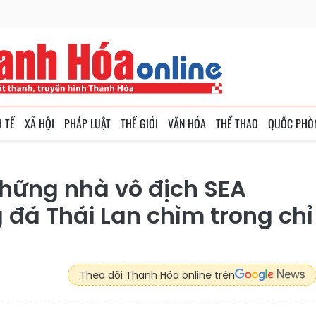
H TẾ
XÃ HỘI
PHÁP LUẬT
THẾ GIỚI
VĂN HÓA
THỂ THAO
QUỐC PHÒ
hững nhà vô địch SEA
 đá Thái Lan chìm trong chỉ
Theo dõi Thanh Hóa online trên