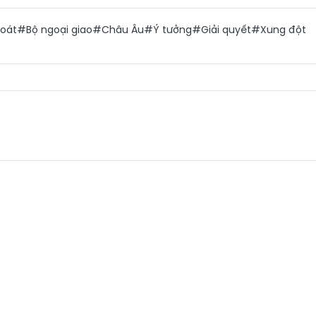
oát
#Bộ ngoại giao
#Châu Âu
#Ý tưởng
#Giải quyết
#Xung đột