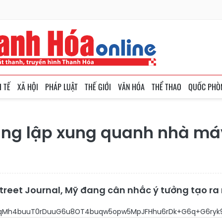
H TẾ
XÃ HỘI
PHÁP LUẬT
THẾ GIỚI
VĂN HÓA
THỂ THAO
QUỐC PHÒ
ng lập xung quanh nhà máy
Street Journal, Mỹ đang cân nhắc ý tưởng tạo r
uqMh4buuT0rDuuG6u8OT4buqw5opw5MpJFHhu6rDk+G6q+G6ryk