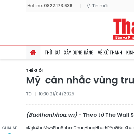
Hotline:
0822.173.636
|
Tin mới
THỜI SỰ
XÂY DỰNG ĐẢNG
VỀ XỨ THANH
KIN
THẾ GIỚI
Mỹ cân nhắc vùng tru
TD
10:30 21/04/2025
(Baothanhhoa.vn)
- Theo tờ The Wall 
xKgk4buMw5Phu6ohxqDhuqHhuqHhur5PYeG6oiXh
CHIA SẺ