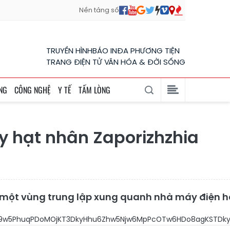
Nền tảng số
TRUYỀN HÌNH
BÁO IN
ĐA PHƯƠNG TIỆN
TRANG ĐIỆN TỬ VĂN HÓA & ĐỜI SỐNG
NG
CÔNG NGHỆ
Y TẾ
TẤM LÒNG
 hạt nhân Zaporizhzhia
a một vùng trung lập xung quanh nhà máy điện h
9w5PhuqPDoMOjKT3DkyHhu6Zhw5Njw6MpPcOTw6HDo8agKSTDky