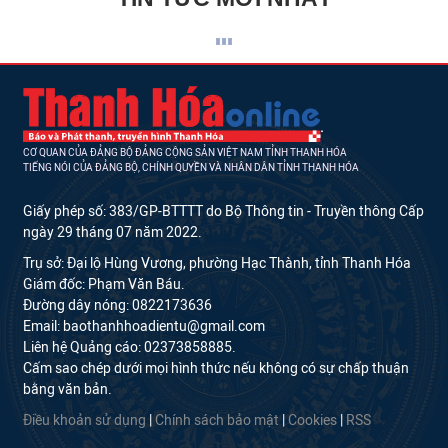
CƠ QUAN CỦA ĐẢNG BỘ ĐẢNG CỘNG SẢN VIỆT NAM TỈNH THANH HÓA
TIẾNG NÓI CỦA ĐẢNG BỘ, CHÍNH QUYỀN VÀ NHÂN DÂN TỈNH THANH HÓA
Giấy phép số: 383/GP-BTTTT do Bộ Thông tin - Truyền thông Cấp
ngày 29 tháng 07 năm 2022.
Trụ sở: Đại lộ Hùng Vương, phường Hạc Thành, tỉnh Thanh Hóa
Giám đốc: Phạm Văn Báu.
Đường dây nóng: 0822173636
Email: baothanhhoadientu@gmail.com
Liên hệ Quảng cáo: 02373858885.
Cấm sao chép dưới mọi hình thức nếu không có sự chấp thuận
bằng văn bản.
Điều khoản sử dụng
|
Chính sách bảo mật
|
Cookies
|
RSS