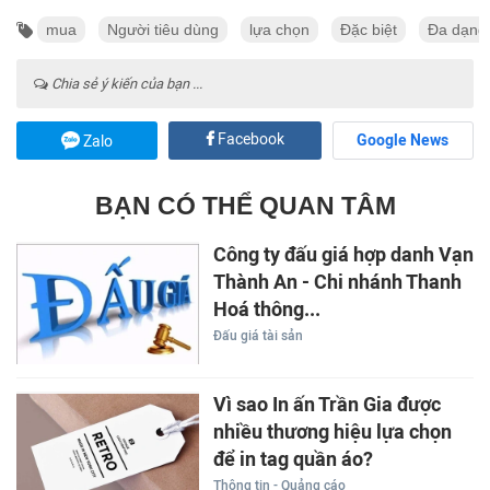
mua
Người tiêu dùng
lựa chọn
Đặc biệt
Đa dạng
Chia sẻ ý kiến của bạn ...
Facebook
Google News
Zalo
BẠN CÓ THỂ QUAN TÂM
Công ty đấu giá hợp danh Vạn
Thành An - Chi nhánh Thanh
Hoá thông...
Đấu giá tài sản
Vì sao In ấn Trần Gia được
nhiều thương hiệu lựa chọn
để in tag quần áo?
Thông tin - Quảng cáo