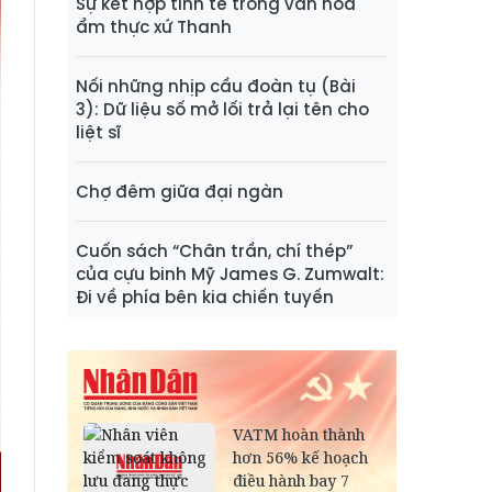
Sự kết hợp tinh tế trong văn hóa
ẩm thực xứ Thanh
Nối những nhịp cầu đoàn tụ (Bài
3): Dữ liệu số mở lối trả lại tên cho
liệt sĩ
Chợ đêm giữa đại ngàn
Cuốn sách “Chân trần, chí thép”
của cựu binh Mỹ James G. Zumwalt:
Đi về phía bên kia chiến tuyến