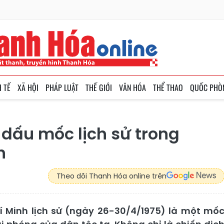
H TẾ
XÃ HỘI
PHÁP LUẬT
THẾ GIỚI
VĂN HÓA
THỂ THAO
QUỐC PHÒ
dấu mốc lịch sử trong
h
Theo dõi Thanh Hóa online trên
í Minh lịch sử (ngày 26-30/4/1975) là một mố