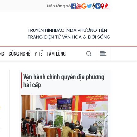
Nền tảng số
TRUYỀN HÌNH
BÁO IN
ĐA PHƯƠNG TIỆN
TRANG ĐIỆN TỬ VĂN HÓA & ĐỜI SỐNG
NG
CÔNG NGHỆ
Y TẾ
TẤM LÒNG
Vận hành chính quyền địa phương
hai cấp
c