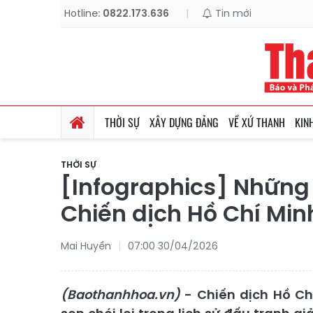
Hotline:
0822.173.636
|
Tin mới
THỜI SỰ
XÂY DỰNG ĐẢNG
VỀ XỨ THANH
KIN
THỜI SỰ
[Infographics] Những 
Chiến dịch Hồ Chí Min
Mai Huyền
07:00 30/04/2026
(Baothanhhoa.vn)
- Chiến dịch Hồ Ch