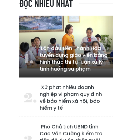
ĐỌC NHIỀU NHẤT
Lần đầu tiên Thanh Hóa
tuyển dụng giáo viên bằng
hình thức thi tự luận xử lý
tình huống sư phạm
Xử phạt nhiều doanh
nghiệp vi phạm quy định
về bảo hiểm xã hội, bảo
hiểm y tế
Phó Chủ tịch UBND tỉnh
Cao Văn Cường kiểm tra