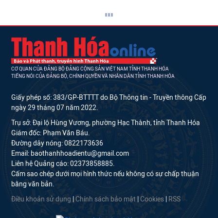
CƠ QUAN CỦA ĐẢNG BỘ ĐẢNG CỘNG SẢN VIỆT NAM TỈNH THANH HÓA
TIẾNG NÓI CỦA ĐẢNG BỘ, CHÍNH QUYỀN VÀ NHÂN DÂN TỈNH THANH HÓA
Giấy phép số: 383/GP-BTTTT do Bộ Thông tin - Truyền thông Cấp
ngày 29 tháng 07 năm 2022.
Trụ sở: Đại lộ Hùng Vương, phường Hạc Thành, tỉnh Thanh Hóa
Giám đốc: Phạm Văn Báu.
Đường dây nóng: 0822173636
Email: baothanhhoadientu@gmail.com
Liên hệ Quảng cáo: 02373858885.
Cấm sao chép dưới mọi hình thức nếu không có sự chấp thuận
bằng văn bản.
Điều khoản sử dụng
|
Chính sách bảo mật
|
Cookies
|
RSS