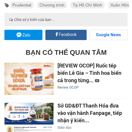
Prudential
Chương trình
Tp Hồ Chí Minh
Xuân Hồng
Chia sẻ ý kiến của bạn ...
Facebook
Google News
Zalo
BẠN CÓ THỂ QUAN TÂM
[REVIEW OCOP] Ruốc tép
biển Lê Gia – Tinh hoa biển
cả trong từng...
Review OCOP
Sở GD&ĐT Thanh Hóa đưa
vào vận hành Fanpage, tiếp
nhận ý kiến...
Giáo dục