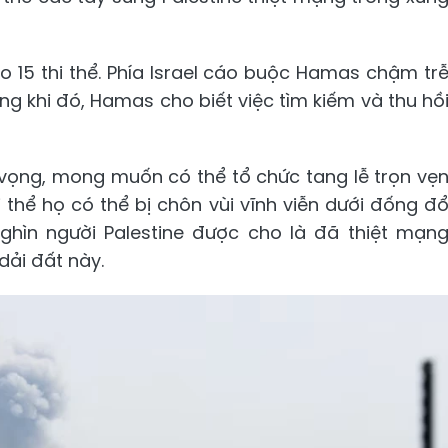
 15 thi thể. Phía Israel cáo buộc Hamas chậm tr
ong khi đó, Hamas cho biết việc tìm kiếm và thu hồ
t vọng, mong muốn có thể tổ chức tang lễ trọn vẹ
i thể họ có thể bị chôn vùi vĩnh viễn dưới đống đ
ghìn người Palestine được cho là đã thiệt mạn
dải đất này.