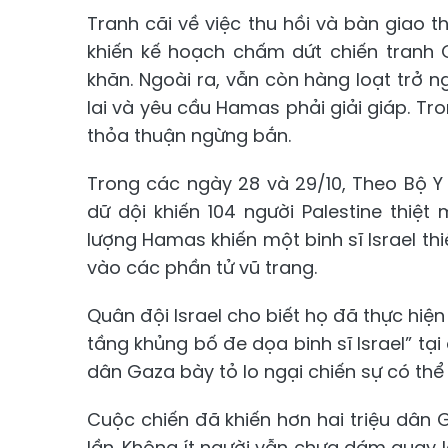
Tranh cãi về việc thu hồi và bàn giao t
khiến kế hoạch chấm dứt chiến tranh
khăn. Ngoài ra, vẫn còn hàng loạt trở 
lai và yêu cầu Hamas phải giải giáp. Tro
thỏa thuận ngừng bắn.
Trong các ngày 28 và 29/10, Theo Bộ Y 
dữ dội khiến 104 người Palestine thi
lượng Hamas khiến một binh sĩ Israel thi
vào các phần tử vũ trang.
Quân đội Israel cho biết họ đã thực hiệ
tầng khủng bố đe dọa binh sĩ Israel” tạ
dân Gaza bày tỏ lo ngại chiến sự có thể 
Cuộc chiến đã khiến hơn hai triệu dân G
lần. Không ít người vẫn chưa dám quay lại