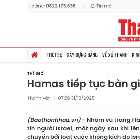
Hotline:
0822.173.636
|
Tin mới
THỜI SỰ
XÂY DỰNG ĐẢNG
VỀ XỨ THANH
KIN
THẾ GIỚI
Hamas tiếp tục bàn gia
Thanh Vân
07:56 31/10/2025
(Baothanhhoa.vn)
- Nhóm vũ trang Ham
tin người Israel, một ngày sau khi 
chuyển bởi loạt cuộc không kích do Isr