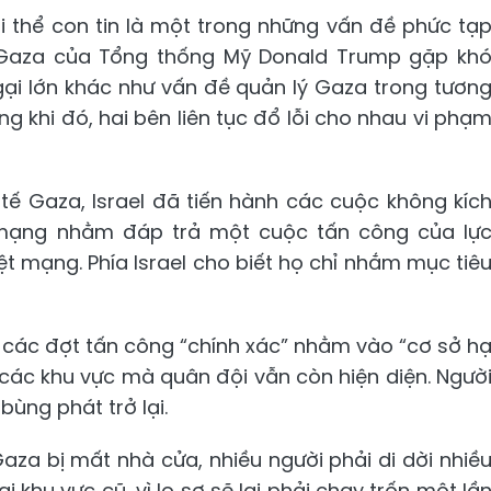
hi thể con tin là một trong những vấn đề phức tạ
 Gaza của Tổng thống Mỹ Donald Trump gặp kh
ngại lớn khác như vấn đề quản lý Gaza trong tươn
ng khi đó, hai bên liên tục đổ lỗi cho nhau vi phạ
tế Gaza, Israel đã tiến hành các cuộc không kíc
ệt mạng nhằm đáp trả một cuộc tấn công của lự
ệt mạng. Phía Israel cho biết họ chỉ nhắm mục tiê
n các đợt tấn công “chính xác” nhằm vào “cơ sở h
i các khu vực mà quân đội vẫn còn hiện diện. Ngườ
bùng phát trở lại.
aza bị mất nhà cửa, nhiều người phải di dời nhiề
 khu vực cũ, vì lo sợ sẽ lại phải chạy trốn một lầ