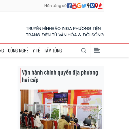
Nền tảng số
TRUYỀN HÌNH
BÁO IN
ĐA PHƯƠNG TIỆN
TRANG ĐIỆN TỬ VĂN HÓA & ĐỜI SỐNG
NG
CÔNG NGHỆ
Y TẾ
TẤM LÒNG
Vận hành chính quyền địa phương
hai cấp
n
g