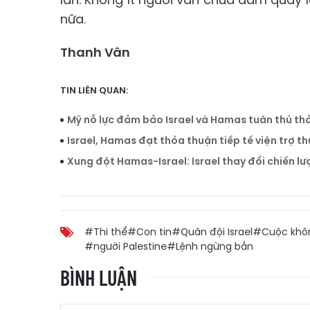
nữa.
Thanh Vân
TIN LIÊN QUAN:
Mỹ nỗ lực đảm bảo Israel và Hamas tuân thủ thỏ
Israel, Hamas đạt thỏa thuận tiếp tế viện trợ t
Xung đột Hamas-Israel: Israel thay đổi chiến l
#Thi thể
#Con tin
#Quân đội Israel
#Cuộc khôn
#người Palestine
#Lệnh ngừng bắn
BÌNH LUẬN