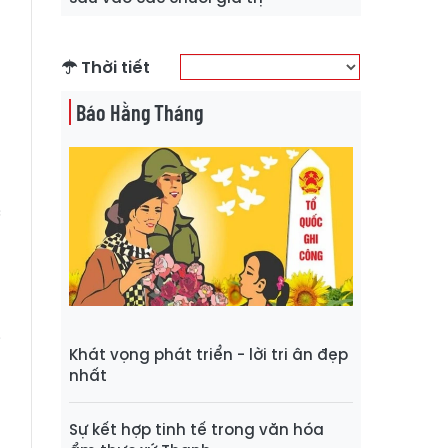
p
ó
Thời tiết
g
m
Báo Hằng Tháng
h
c
u
ạ
i
Khát vọng phát triển - lời tri ân đẹp
nhất
u
Sự kết hợp tinh tế trong văn hóa
n