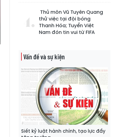
Thủ môn Vũ Tuyên Quang
thử việc tại đội bóng
Thanh Hóa; Tuyển Việt
Nam đón tin vui từ FIFA
Vấn đề và sự kiện
m
h
n
à
8
Siết kỷ luật hành chính, tạo lực đẩy
g