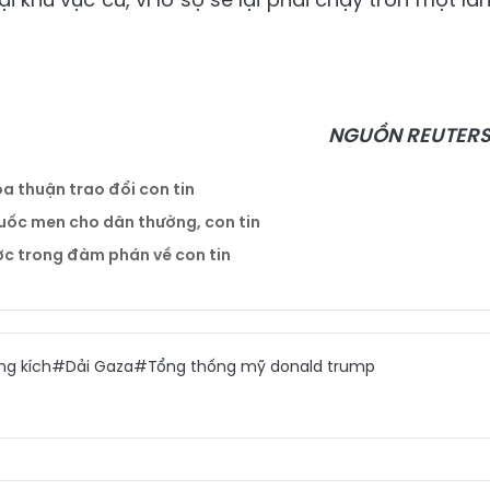
NGUỒN REUTER
a thuận trao đổi con tin
huốc men cho dân thường, con tin
ược trong đàm phán về con tin
g kích
#Dải Gaza
#Tổng thống mỹ donald trump