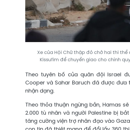
Xe của Hội Chữ thập đỏ chở hai thi thể 
Kissufim để chuyển giao cho chính quy
Theo tuyên bố của quân đội Israel đư
Cooper và Sahar Baruch đã được đưa trở
nhận dạng.
Theo thỏa thuận ngừng bắn, Hamas sẽ 
2.000 tù nhân và người Palestine bị bắt
tăng cường viện trợ nhân đạo vào Gaza.
con tin đã thiệt mạng để đổi lấy 360 th