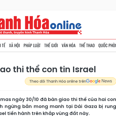
H TẾ
XÃ HỘI
PHÁP LUẬT
THẾ GIỚI
VĂN HÓA
THỂ THAO
QUỐC PHÒ
o thi thể con tin Israel
Theo dõi Thanh Hóa online trên
as ngày 30/10 đã bàn giao thi thể của hai co
lệnh ngừng bắn mong manh tại Dải Gaza bị run
ael tiến hành trên khắp vùng đất này.