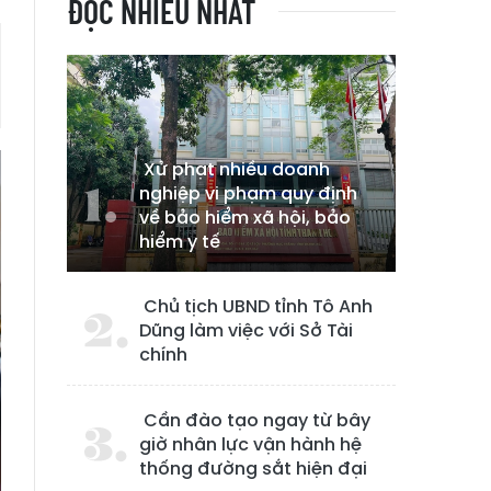
ĐỌC NHIỀU NHẤT
Xử phạt nhiều doanh
nghiệp vi phạm quy định
về bảo hiểm xã hội, bảo
hiểm y tế
Chủ tịch UBND tỉnh Tô Anh
Dũng làm việc với Sở Tài
chính
Cần đào tạo ngay từ bây
giờ nhân lực vận hành hệ
thống đường sắt hiện đại