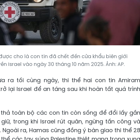
được cho là con tin đã chết đến cửa khẩu biên giới
ền Israel vào ngày 30 tháng 10 năm 2025. Ảnh: AP.
a ra tối cùng ngày, thi thể hai con tin Amira
 lại Israel để an táng sau khi hoàn tất quá trìn
thả toàn bộ các con tin còn sống để đổi lấy gầ
 giữ, trong khi Israel rút quân, ngừng tấn công v
 Ngoài ra, Hamas cũng đồng ý bàn giao thi thể 2
i thể các tay súng Palestine thiệt mạng trong xun