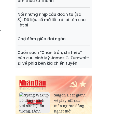
ẩm thực xứ Thanh
Nối những nhịp cầu đoàn tụ (Bài
3): Dữ liệu số mở lối trả lại tên cho
liệt sĩ
S
Chợ đêm giữa đại ngàn
Cuốn sách “Chân trần, chí thép”
của cựu binh Mỹ James G. Zumwalt:
Đi về phía bên kia chiến tuyến