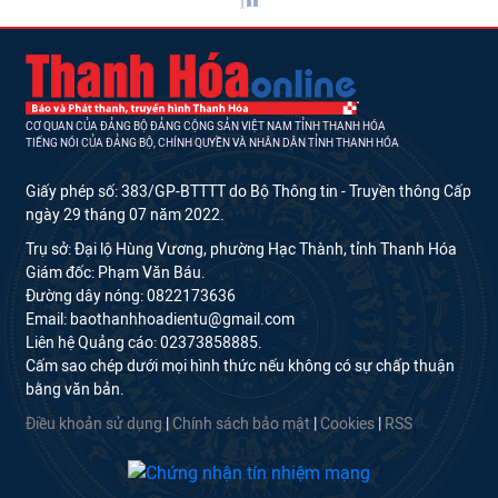
CƠ QUAN CỦA ĐẢNG BỘ ĐẢNG CỘNG SẢN VIỆT NAM TỈNH THANH HÓA
TIẾNG NÓI CỦA ĐẢNG BỘ, CHÍNH QUYỀN VÀ NHÂN DÂN TỈNH THANH HÓA
Giấy phép số: 383/GP-BTTTT do Bộ Thông tin - Truyền thông Cấp
ngày 29 tháng 07 năm 2022.
Trụ sở: Đại lộ Hùng Vương, phường Hạc Thành, tỉnh Thanh Hóa
Giám đốc: Phạm Văn Báu.
Đường dây nóng: 0822173636
Email: baothanhhoadientu@gmail.com
Liên hệ Quảng cáo: 02373858885.
Cấm sao chép dưới mọi hình thức nếu không có sự chấp thuận
bằng văn bản.
Điều khoản sử dụng
|
Chính sách bảo mật
|
Cookies
|
RSS