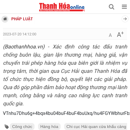
PHÁP LUẬT
+
A
2023-07-20 14:12:00
A
(Baothanhhoa.vn)
- Xác định công tác đấu tranh
chống buôn lậu, gian lận thương mại, hàng giả, vận
chuyển trái phép hàng hóa qua biên giới là nhiệm vụ
trọng tâm, thời gian qua Cục Hải quan Thanh Hóa đã
tổ chức thực hiện đồng bộ, quyết liệt các giải pháp.
Qua đó góp phần đảm bảo hoạt động thương mại lành
mạnh, công bằng và nâng cao năng lực cạnh tranh
quốc gia.
VTnhu7Dhu6g+4bqx4bu04buF4buF4buUxq
Công chức
Hàng hóa
Chi cục Hải quan cửa khẩu cảng 