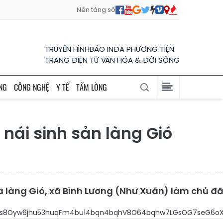
Nền tảng số
TRUYỀN HÌNH
BÁO IN
ĐA PHƯƠNG TIỆN
TRANG ĐIỆN TỬ VĂN HÓA & ĐỜI SỐNG
NG
CÔNG NGHỆ
Y TẾ
TẤM LÒNG
nái sinh sản làng Gió
của làng Gió, xã Bình Lương (Như Xuân) làm chủ 
7neG6rXfhuqHhu5vDs8Oyw6jhu53huqFm4bu14b