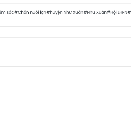
ăm sóc
#Chăn nuôi lợn
#huyện Như Xuân
#Như Xuân
#Hội LHPN
#