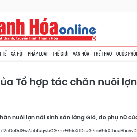
H TẾ
XÃ HỘI
PHÁP LUẬT
THẾ GIỚI
VĂN HÓA
THỂ THAO
QUỐC PHÒ
a Tổ hợp tác chăn nuôi lợn 
chăn nuôi lợn nái sinh sản làng Gió, do phụ nữ 
X4buNd+G7l2nDoDdGw7J44bqwbOG7m+G6oXfDsuG