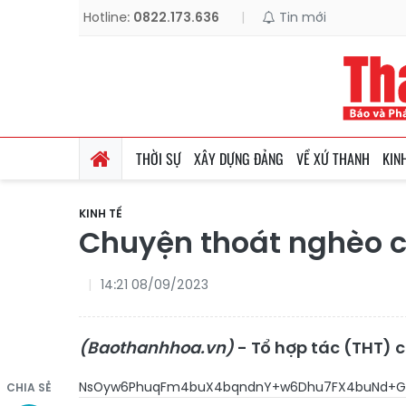
Hotline:
0822.173.636
|
Tin mới
THỜI SỰ
XÂY DỰNG ĐẢNG
VỀ XỨ THANH
KIN
KINH TẾ
Chuyện thoát nghèo củ
14:21 08/09/2023
(Baothanhhoa.vn)
- Tổ hợp tác (THT) 
NsOyw6PhuqFm4buX4bqndnY+w6Dhu7F
CHIA SẺ