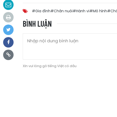
#Gia đình
#Chăn nuôi
#Hành vi
#Mô hình
#Ch
BÌNH LUẬN
Xin vui lòng gõ tiếng Việt có dấu