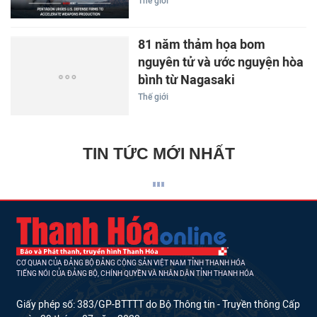
Thế giới
81 năm thảm họa bom
nguyên tử và ước nguyện hòa
bình từ Nagasaki
Thế giới
TIN TỨC MỚI NHẤT
CƠ QUAN CỦA ĐẢNG BỘ ĐẢNG CỘNG SẢN VIỆT NAM TỈNH THANH HÓA
TIẾNG NÓI CỦA ĐẢNG BỘ, CHÍNH QUYỀN VÀ NHÂN DÂN TỈNH THANH HÓA
Giấy phép số: 383/GP-BTTTT do Bộ Thông tin - Truyền thông Cấp