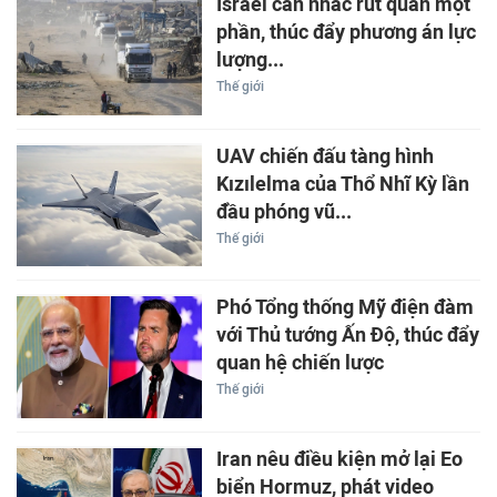
Israel cân nhắc rút quân một
phần, thúc đẩy phương án lực
lượng...
Thế giới
UAV chiến đấu tàng hình
Kızılelma của Thổ Nhĩ Kỳ lần
đầu phóng vũ...
Thế giới
Phó Tổng thống Mỹ điện đàm
với Thủ tướng Ấn Độ, thúc đẩy
quan hệ chiến lược
Thế giới
Iran nêu điều kiện mở lại Eo
biển Hormuz, phát video