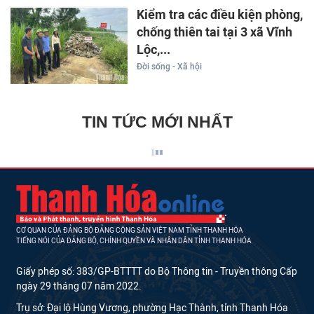
Kiểm tra các điều kiện phòng,
chống thiên tai tại 3 xã Vĩnh
Lộc,...
Đời sống - Xã hội
TIN TỨC MỚI NHẤT
CƠ QUAN CỦA ĐẢNG BỘ ĐẢNG CỘNG SẢN VIỆT NAM TỈNH THANH HÓA
TIẾNG NÓI CỦA ĐẢNG BỘ, CHÍNH QUYỀN VÀ NHÂN DÂN TỈNH THANH HÓA
Giấy phép số: 383/GP-BTTTT do Bộ Thông tin - Truyền thông Cấp
ngày 29 tháng 07 năm 2022.
Trụ sở: Đại lộ Hùng Vương, phường Hạc Thành, tỉnh Thanh Hóa