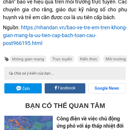
chắn” bảo vệ hiệu quả trên môi trường trực tuyến. Các
chuyên gia cho rằng, giáo dục kỹ năng số cho phụ
huynh và trẻ em cần được coi là ưu tiên cấp bách.
Nguồn:
https://nhandan.vn/bao-ve-tre-em-tren-khong-
gian-mang-la-uu-tien-cap-bach-toan-cau-
post966195.html
không gian mạng
Trực tuyến
Kiến thức
Môi trường
Chia sẻ ý kiến của bạn ...
Facebook
Google News
Zalo
BẠN CÓ THỂ QUAN TÂM
Công điện về việc chủ động
ứng phó với áp thấp nhiệt đới