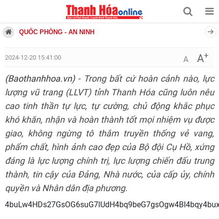
QUỐC PHÒNG - AN NINH
+
A
2024-12-20 15:41:00
A
(Baothanhhoa.vn)
- Trong bất cứ hoàn cảnh nào, lực
lượng vũ trang (LLVT) tỉnh Thanh Hóa cũng luôn nêu
cao tinh thần tự lực, tự cường, chủ động khắc phục
khó khăn, nhận và hoàn thành tốt mọi nhiệm vụ được
giao, không ngừng tô thắm truyền thống vẻ vang,
phẩm chất, hình ảnh cao đẹp của Bộ đội Cụ Hồ, xứng
đáng là lực lượng chính trị, lực lượng chiến đấu trung
thành, tin cậy của Đảng, Nhà nước, của cấp ủy, chính
quyền và Nhân dân địa phương.
4buLw4HDs27GsOG6su