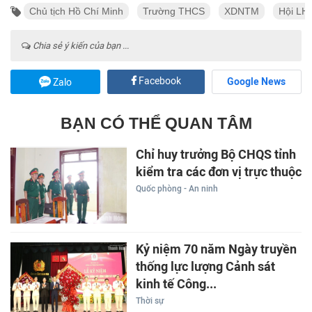
Chủ tịch Hồ Chí Minh
Trường THCS
XDNTM
Hội LH
Chia sẻ ý kiến của bạn ...
Facebook
Google News
Zalo
BẠN CÓ THỂ QUAN TÂM
Chỉ huy trưởng Bộ CHQS tỉnh
kiểm tra các đơn vị trực thuộc
Quốc phòng - An ninh
Kỷ niệm 70 năm Ngày truyền
thống lực lượng Cảnh sát
kinh tế Công...
Thời sự