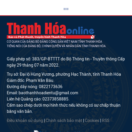
CƠ QUAN CỦA ĐẢNG BỘ ĐẢNG CỘNG SẢN VIỆT NAM TỈNH THANH HÓA
TIẾNG NÓI CỦA ĐẢNG BỘ, CHÍNH QUYỀN VÀ NHÂN DÂN TỈNH THANH HÓA
Giấy phép số: 383/GP-BTTTT do Bộ Thông tin - Truyền thông Cấp
ngày 29 tháng 07 năm 2022.
Trụ sở: Đại lộ Hùng Vương, phường Hạc Thành, tỉnh Thanh Hóa
Giám đốc: Phạm Văn Báu.
Đường dây nóng: 0822173636
Email: baothanhhoadientu@gmail.com
Liên hệ Quảng cáo: 02373858885.
Cấm sao chép dưới mọi hình thức nếu không có sự chấp thuận
bằng văn bản.
Điều khoản sử dụng
|
Chính sách bảo mật
|
Cookies
|
RSS