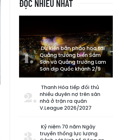
ĐỌC NHIỀU NHẤT
Dự kiến bắn pháo hoa tại
Quảng trường biển Sầm
Sơn và Quảng trường Lam
Sơn dịp Quốc khánh 2/9
Thanh Hóa tiếp đối thủ
nhiều duyên nợ trên sân
nhà ở trận ra quân
V.League 2026/2027
c
u
Kỷ niệm 70 năm Ngày
,
truyền thống lực lượng
c