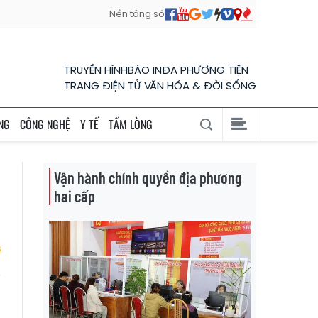
Nền tảng số
TRUYỀN HÌNH
BÁO IN
ĐA PHƯƠNG TIỆN
TRANG ĐIỆN TỬ VĂN HÓA & ĐỜI SỐNG
NG
CÔNG NGHỆ
Y TẾ
TẤM LÒNG
Vận hành chính quyền địa phương
hai cấp
i