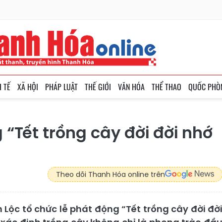
H TẾ
XÃ HỘI
PHÁP LUẬT
THẾ GIỚI
VĂN HÓA
THỂ THAO
QUỐC PHÒ
 “Tết trồng cây đời đời nhớ
Theo dõi Thanh Hóa online trên
 Lộc tổ chức lễ phát động “Tết trồng cây đời đờ