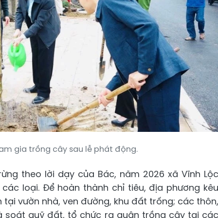
am gia trồng cây sau lễ phát động.
rừng theo lời dạy của Bác, năm 2026 xã Vĩnh Lộ
các loại. Để hoàn thành chỉ tiêu, địa phương kê
n tại vườn nhà, ven đường, khu đất trống; các thôn
 soát quỹ đất, tổ chức ra quân trồng cây tại cá