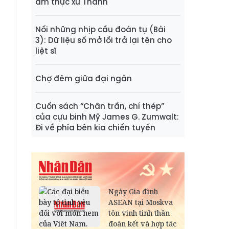
ẩm thực xứ Thanh
Nối những nhịp cầu đoàn tụ (Bài
3): Dữ liệu số mở lối trả lại tên cho
liệt sĩ
Chợ đêm giữa đại ngàn
Cuốn sách “Chân trần, chí thép”
của cựu binh Mỹ James G. Zumwalt:
Đi về phía bên kia chiến tuyến