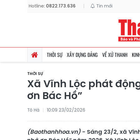
Hotline:
0822.173.636
|
Tin mới
THỜI SỰ
XÂY DỰNG ĐẢNG
VỀ XỨ THANH
KIN
THỜI SỰ
Xã Vĩnh Lộc phát động
ơn Bác Hồ”
Tô Hà
10:09 23/02/2026
(Baothanhhoa.vn)
- Sáng 23/2, xã Vĩnh