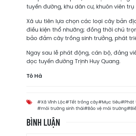
tuyến đường, khu dân cư, khuôn viên tr
Xã ưu tiên lựa chọn các loại cây bản đ
điều kiện thổ nhưỡng; đồng thời chú trọ
bảo đảm cây trồng sinh trưởng, phát tri
Ngay sau lễ phát động, cán bộ, đảng vi
dọc tuyến đường Trịnh Huy Quang.
Tô Hà
#Xã Vĩnh Lộc
#Tết trồng cây
#Mục tiêu
#Phát 
#môi trường sinh thái
#Bảo vệ môi trường
#Biế
BÌNH LUẬN