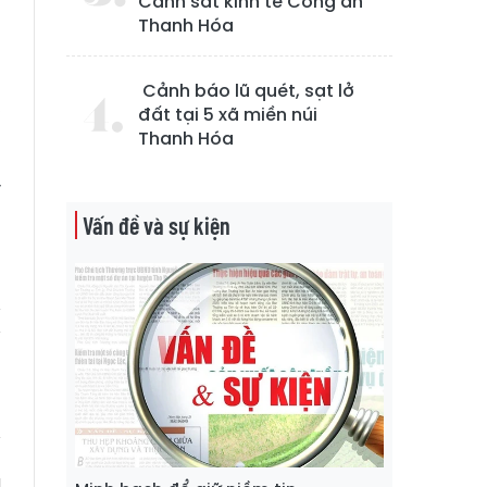
Cảnh sát kinh tế Công an
Thanh Hóa
p
Cảnh báo lũ quét, sạt lở
,
đất tại 5 xã miền núi
Thanh Hóa
y
Vấn đề và sự kiện