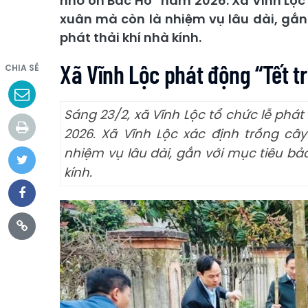
nhớ ơn Bác Hồ” năm 2026. Xã Vĩnh Lộc
xuân mà còn là nhiệm vụ lâu dài, gắn
phát thải khí nhà kính.
Xã Vĩnh Lộc phát động “Tết t
CHIA SẺ
Sáng 23/2, xã Vĩnh Lộc tổ chức lễ phá
2026. Xã Vĩnh Lộc xác định trồng câ
nhiệm vụ lâu dài, gắn với mục tiêu bảo
kính.