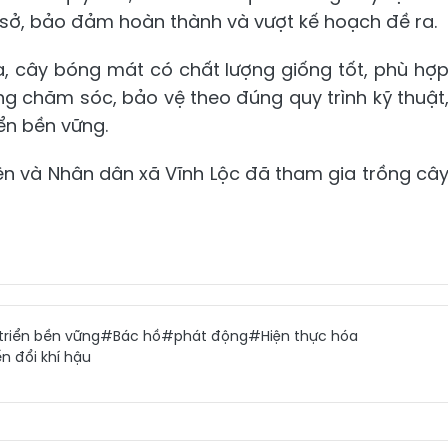
ụ sở, bảo đảm hoàn thành và vượt kế hoạch đề ra.
ịa, cây bóng mát có chất lượng giống tốt, phù hợ
ng chăm sóc, bảo vệ theo đúng quy trình kỹ thuật
ển bền vững.
ên và Nhân dân xã Vĩnh Lộc đã tham gia trồng câ
triển bền vững
#Bác hồ
#phát động
#Hiện thực hóa
n đổi khí hậu