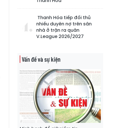
Thanh Hóa
Thanh Hóa tiếp đối thủ
nhiều duyên nợ trên sân
nhà ở trận ra quân
V.League 2026/2027
Vấn đề và sự kiện
g
c
a
m
h
u