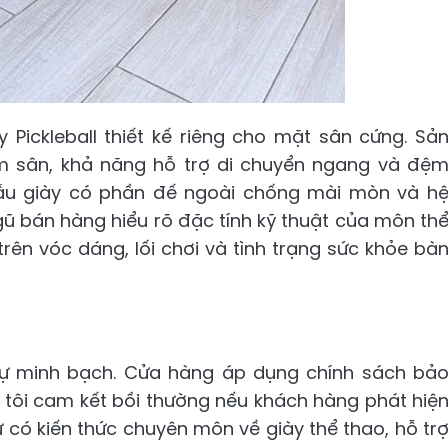
Pickleball thiết kế riêng cho mặt sân cứng. Sả
m sân, khả năng hỗ trợ di chuyển ngang và đệ
ẫu giày có phần đế ngoài chống mài mòn và h
ũ bán hàng hiểu rõ đặc tính kỹ thuật của môn th
rên vóc dáng, lối chơi và tình trạng sức khỏe bà
sự minh bạch. Cửa hàng áp dụng chính sách bả
tôi cam kết bồi thường nếu khách hàng phát hiệ
 có kiến thức chuyên môn về giày thể thao, hỗ tr