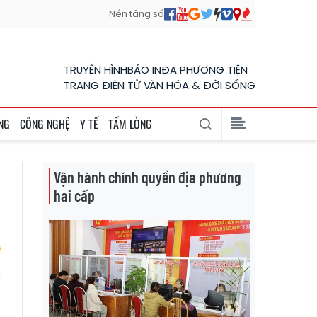
Nền tảng số
TRUYỀN HÌNH
BÁO IN
ĐA PHƯƠNG TIỆN
TRANG ĐIỆN TỬ VĂN HÓA & ĐỜI SỐNG
NG
CÔNG NGHỆ
Y TẾ
TẤM LÒNG
Vận hành chính quyền địa phương
hai cấp
g