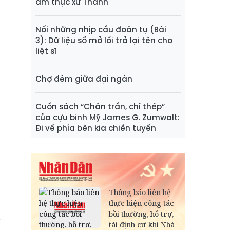
ẩm thực xứ Thanh
á
Nối những nhịp cầu đoàn tụ (Bài
3): Dữ liệu số mở lối trả lại tên cho
liệt sĩ
Chợ đêm giữa đại ngàn
Cuốn sách “Chân trần, chí thép”
của cựu binh Mỹ James G. Zumwalt:
Đi về phía bên kia chiến tuyến