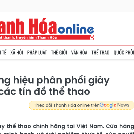
H TẾ
XÃ HỘI
PHÁP LUẬT
THẾ GIỚI
VĂN HÓA
THỂ THAO
QUỐC PHÒ
ng hiệu phân phối giày
ác tín đồ thể thao
Theo dõi Thanh Hóa online trên
ày thể thao chính hãng tại Việt Nam. Cửa hàn