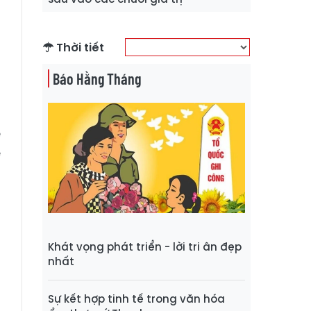
Thời tiết
Báo Hằng Tháng
n
m
ệ
ể
n
Khát vọng phát triển - lời tri ân đẹp
o
nhất
n
ợ
Sự kết hợp tinh tế trong văn hóa