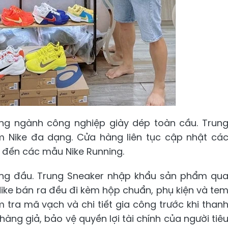
rong ngành công nghiệp giày dép toàn cầu. Trun
Nike đa dạng. Cửa hàng liên tục cập nhật cá
n đến các mẫu Nike Running.
àng đầu. Trung Sneaker nhập khẩu sản phẩm qu
 Nike bán ra đều đi kèm hộp chuẩn, phụ kiện và te
tra mã vạch và chi tiết gia công trước khi than
hàng giả, bảo vệ quyền lợi tài chính của người tiê