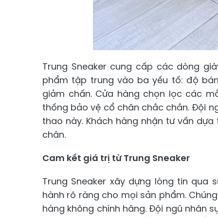
Trung Sneaker cung cấp các dòng giày 
phẩm tập trung vào ba yếu tố: độ bá
giảm chấn. Cửa hàng chọn lọc các m
thống bảo vệ cổ chân chắc chắn. Đội ng
thao này. Khách hàng nhận tư vấn dựa t
chân.
Cam kết giá trị từ Trung Sneaker
Trung Sneaker xây dựng lòng tin qua 
hành rõ ràng cho mọi sản phẩm. Chúng 
hàng không chính hãng. Đội ngũ nhân sự