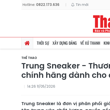
Hotline:
0822.173.636
|
Tin mới
THỜI SỰ
XÂY DỰNG ĐẢNG
VỀ XỨ THANH
KIN
THỂ THAO
Trung Sneaker - Thươ
chính hãng dành cho c
14:26 11/05/2026
Trung Sneaker là đơn vị phân phối gi