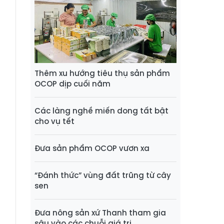
Thêm xu hướng tiêu thụ sản phẩm
OCOP dịp cuối năm
Các làng nghề miến dong tất bật
cho vụ tết
Đưa sản phẩm OCOP vươn xa
“Đánh thức” vùng đất trũng từ cây
sen
Đưa nông sản xứ Thanh tham gia
sâu vào các chuỗi giá trị