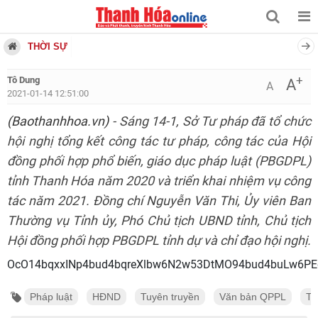
THỜI SỰ
+
Tô Dung
A
A
2021-01-14 12:51:00
(Baothanhhoa.vn)
- Sáng 14-1, Sở Tư pháp đã tổ chức
hội nghị tổng kết công tác tư pháp, công tác của Hội
đồng phối hợp phổ biến, giáo dục pháp luật (PBGDPL)
tỉnh Thanh Hóa năm 2020 và triển khai nhiệm vụ công
tác năm 2021. Đồng chí Nguyễn Văn Thi, Ủy viên Ban
Thường vụ Tỉnh ủy, Phó Chủ tịch UBND tỉnh, Chủ tịch
Hội đồng phối hợp PBGDPL tỉnh dự và chỉ đạo hội nghị.
OcO14bqxxINp4bud4bqre
Pháp luật
HĐND
Tuyên truyền
Văn bản QPPL
Tư