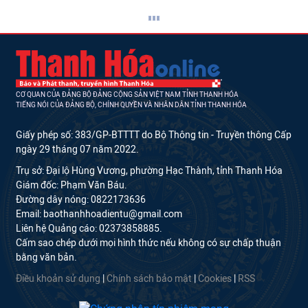
CƠ QUAN CỦA ĐẢNG BỘ ĐẢNG CỘNG SẢN VIỆT NAM TỈNH THANH HÓA
TIẾNG NÓI CỦA ĐẢNG BỘ, CHÍNH QUYỀN VÀ NHÂN DÂN TỈNH THANH HÓA
Giấy phép số: 383/GP-BTTTT do Bộ Thông tin - Truyền thông Cấp
ngày 29 tháng 07 năm 2022.
Trụ sở: Đại lộ Hùng Vương, phường Hạc Thành, tỉnh Thanh Hóa
Giám đốc: Phạm Văn Báu.
Đường dây nóng: 0822173636
Email: baothanhhoadientu@gmail.com
Liên hệ Quảng cáo: 02373858885.
Cấm sao chép dưới mọi hình thức nếu không có sự chấp thuận
bằng văn bản.
Điều khoản sử dụng
|
Chính sách bảo mật
|
Cookies
|
RSS