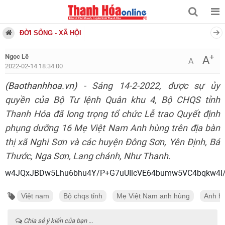
ĐỜI SỐNG - XÃ HỘI
+
Ngọc Lê
A
A
2022-02-14 18:34:00
(Baothanhhoa.vn)
- Sáng 14-2-2022, được sự ủy
quyền của Bộ Tư lệnh Quân khu 4, Bộ CHQS tỉnh
Thanh Hóa đã long trọng tổ chức Lễ trao Quyết định
phụng dưỡng 16 Mẹ Việt Nam Anh hùng trên địa bàn
thị xã Nghi Sơn và các huyện Đông Sơn, Yên Định, Bá
Thước, Nga Sơn, Lang chánh, Như Thanh.
w4JQxJBDw5Lhu6bhu4Y/P+G7uUIlcVE64bumw5VC4bqkw4I
Việt nam
Bộ chqs tỉnh
Mẹ Việt Nam anh hùng
Anh h
Chia sẻ ý kiến của bạn ...