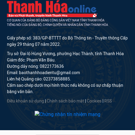
CƠ QUAN CỦA ĐẢNG BỘ ĐẢNG CỘNG SẢN VIỆT NAM TỈNH THANH HÓA
TIẾNG NÓI CỦA ĐẢNG BỘ, CHÍNH QUYỀN VÀ NHÂN DÂN TỈNH THANH HÓA
Giấy phép số: 383/GP-BTTTT do Bộ Thông tin - Truyền thông Cấp
ngày 29 tháng 07 năm 2022.
Trụ sở: Đại lộ Hùng Vương, phường Hạc Thành, tỉnh Thanh Hóa
Giám đốc: Phạm Văn Báu.
Đường dây nóng: 0822173636
Email: baothanhhoadientu@gmail.com
Liên hệ Quảng cáo: 02373858885.
Cấm sao chép dưới mọi hình thức nếu không có sự chấp thuận
bằng văn bản.
Điều khoản sử dụng
|
Chính sách bảo mật
|
Cookies
|
RSS